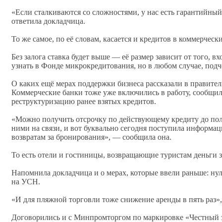
«Если сталкиваются со сложностями, у нас есть гарантийный
ответила докладчица.
То же самое, по её словам, касается и кредитов в коммерческ
Без залога ставка будет выше — её размер зависит от того, 
узнать в Фонде микрокредитования, но в любом случае, подч
О каких ещё мерах поддержки бизнеса рассказали в правител
Коммерческие банки тоже уже включились в работу, сообщи
реструктуризацию ранее взятых кредитов.
«Можно получить отсрочку по действующему кредиту до полу
ними на связи, и вот буквально сегодня поступила информац
возвратам за бронирования», — сообщила она.
То есть отели и гостиницы, возвращающие туристам деньги з
Напомнила докладчица и о мерах, которые ввели раньше: ну
на УСН.
«И для пляжной торговли тоже снижение аренды в пять раз»,
Договорились и с Минпромторгом по маркировке «Честный з