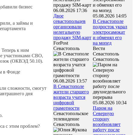
обавили бизнес
06.08.2026 17:36
Двое
05.08.2026 14:05
севастопольцев
В Севастополе
рили, а займы и
организовали
подросток украл
департамента
нелегальную
электросамокат
продажу SIM-карт
и обменял его
ForPost
на мопед
Севастополь
Вести
. Теперь к ним
Севастополь
ые участниками СВО,
Севастополь
возок (ОКВЭД 50.10).
м в Фонде
06.08.2026 13:57
В Севастополе
кли сложности, смогут
жители старшего
завтрашнего дня
возраста учатся
цифровой
05.08.2026 10:34
грамотности
Паром на
Севастопольское
Северную
о.
телевидение
сторону
Севастополь
возобновляет
са с этим проблем?
работу после