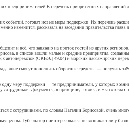
В перечень приоритетных направлений д
их событий, готовят новые меры поддержки. Их перечень расши
менно изменится, рассказала на заседании правительства глава 
щепит и всё, что завязано на приток гостей из других регионов
рисова, в список вошли малые и средние предприятия, созданн
вых автоперевозок (ОКВЭД 49.04) и морских пассажирских пере
радавшие смогут пополнить оборотные средства — получить заё
щё одну меру поддержки — те предприниматели, у которых возни
у сотрудников. Документы, в принципе, готовы, и мы готовы с 
ться с сотрудниками, по словам Наталии Борисовой, очень мног
мущества. Губернатор поинтересовался: не возникает ли у бизне