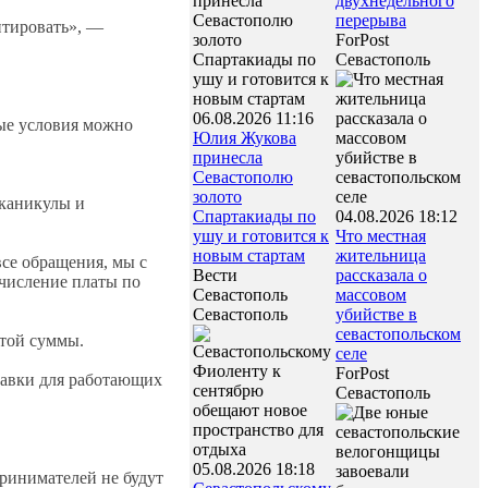
двухнедельного
перерыва
нтировать», —
ForPost
Севастополь
06.08.2026 11:16
ные условия можно
Юлия Жукова
принесла
Севастополю
золото
 каникулы и
Спартакиады по
04.08.2026 18:12
ушу и готовится к
Что местная
новым стартам
жительница
се обращения, мы с
Вести
рассказала о
ечисление платы по
Севастополь
массовом
Севастополь
убийстве в
севастопольском
этой суммы.
селе
ForPost
тавки для работающих
Севастополь
05.08.2026 18:18
ринимателей не будут