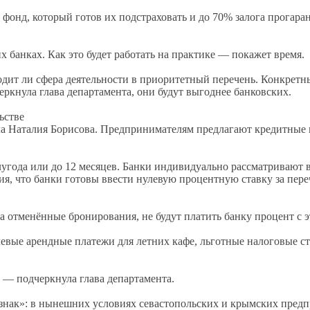
 фонд, который готов их подстраховать и до 70% залога прогара
их банках. Как это будет работать на практике — покажет время.
входит ли сфера деятельности в приоритетный перечень. Конкрет
еркнула глава департамента, они будут выгоднее банковских.
ьстве
ла Наталия Борисова. Предпринимателям предлагают кредитные
года или до 12 месяцев. Банки индивидуально рассматривают в
ия, что банки готовы ввести нулевую процентную ставку за пер
а отменённые бронирования, не будут платить банку процент с 
левые арендные платежи для летних кафе, льготные налоговые с
 — подчеркнула глава департамента.
нак»: в нынешних условиях севастопольских и крымских предп