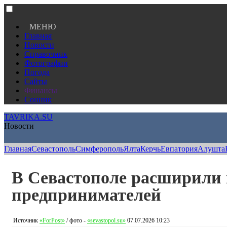
МЕНЮ
Главная
Новости
Справочник
Фотографии
Погода
Сайты
Финансы
Сонник
TAVRIKA.SU
Новости
Главная
Севастополь
Симферополь
Ялта
Керчь
Евпатория
Алушта
В Севастополе расширили
предпринимателей
Источник
«ForPost»
/ фото -
«sevastopol.su»
07.07.2026 10:23