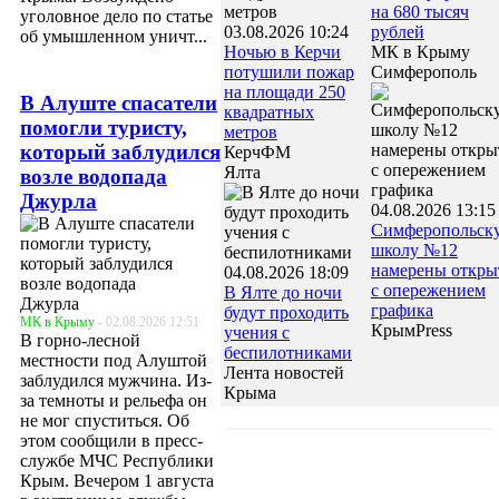
на 680 тысяч
уголовное дело по статье
03.08.2026 10:24
рублей
об умышленном уничт...
Ночью в Керчи
МК в Крыму
потушили пожар
Симферополь
на площади 250
В Алуште спасатели
квадратных
помогли туристу,
метров
который заблудился
КерчФМ
Ялта
возле водопада
Джурла
04.08.2026 13:15
Симферопольск
школу №12
намерены откры
04.08.2026 18:09
с опережением
В Ялте до ночи
графика
будут проходить
МК в Крыму
- 02.08.2026 12:51
КрымPress
учения с
В горно-лесной
беспилотниками
местности под Алуштой
Лента новостей
заблудился мужчина. Из-
Крыма
за темноты и рельефа он
не мог спуститься. Об
этом сообщили в пресс-
службе МЧС Республики
Крым. Вечером 1 августа