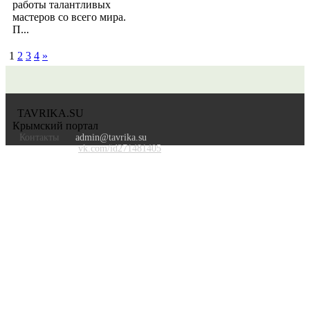
работы талантливых
мастеров со всего мира.
П...
1
2
3
4
»
TAVRIKA.SU
Крымский портал
Контакты
admin@tavrika.su
vk.com/id271481405