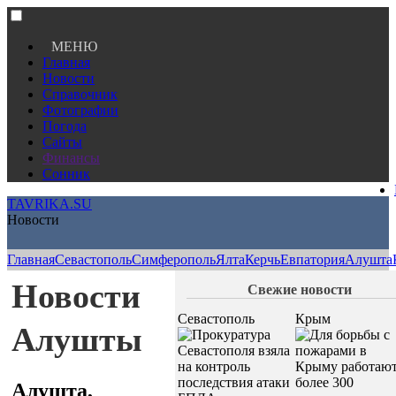
МЕНЮ
Главная
Новости
Справочник
Фотографии
Погода
Сайты
Финансы
Сонник
TAVRIKA.SU
Новости
Главная
Севастополь
Симферополь
Ялта
Керчь
Евпатория
Алушта
Новости
Свежие новости
Севастополь
Крым
Алушты
Алушта,