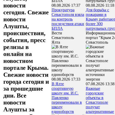
новости
08.08.2026 17:37
08.08.2026 11:18
Прокуратура
Для борьбы с
сегодня. Свежие
Севастополя взяла
пожарами в
новости
на контроль
Крыму работаю
последствия атаки
более 300
Алушты,
БПЛА
патрульных гру
происшествия,
Вести
Информационн
Севастополь
портал "Крым 2
события, пресс
Ялта
Севастополь
релизы в
онлайн на
новостном
портале Крыма.
Свежие новости
08.08.2026 17:33
города сегодня и
В Ялте
07.08.2026 13:38
за прошедшие
спортивную
Важные
школу им. И.С.
городские
дни. Все
Павленко
объекты в
новости
переименовали в
Севастополе
школу
получат
Алушты за
единоборств
альтернативные