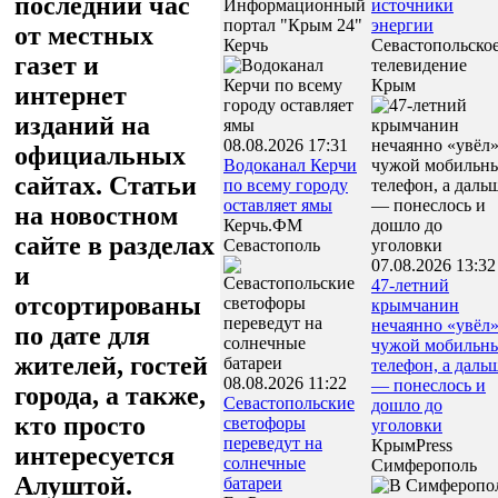
последний час
Информационный
источники
портал "Крым 24"
энергии
от местных
Керчь
Севастопольско
газет и
телевидение
Крым
интернет
изданий на
08.08.2026 17:31
официальных
Водоканал Керчи
сайтах. Статьи
по всему городу
оставляет ямы
на новостном
Керчь.ФМ
сайте в разделах
Севастополь
07.08.2026 13:32
и
47‑летний
отсортированы
крымчанин
нечаянно «увёл
по дате для
чужой мобильн
жителей, гостей
телефон, а даль
08.08.2026 11:22
— понеслось и
города, а также,
Севастопольские
дошло до
кто просто
светофоры
уголовки
переведут на
КрымPress
интересуется
солнечные
Симферополь
Алуштой.
батареи