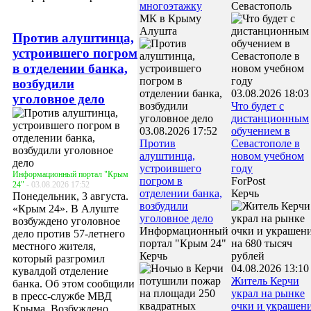
многоэтажку
Севастополь
МК в Крыму
Алушта
Против алуштинца,
устроившего погром
в отделении банка,
возбудили
03.08.2026 18:03
уголовное дело
Что будет с
дистанционным
03.08.2026 17:52
обучением в
Против
Севастополе в
алуштинца,
новом учебном
устроившего
году
Информационный портал "Крым
погром в
ForPost
24"
- 03.08.2026 17:52
отделении банка,
Керчь
Понедельник, 3 августа.
возбудили
«Крым 24». В Алуште
уголовное дело
возбуждено уголовное
Информационный
дело против 57-летнего
портал "Крым 24"
местного жителя,
Керчь
который разгромил
04.08.2026 13:10
кувалдой отделение
Житель Керчи
банка. Об этом сообщили
украл на рынке
в пресс-службе МВД
очки и украшен
Крыма. Возбуждено