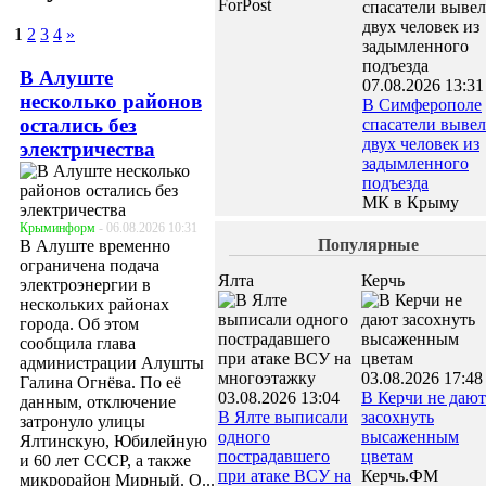
ForPost
1
2
3
4
»
В Алуште
07.08.2026 13:31
несколько районов
В Симферополе
остались без
спасатели выве
двух человек из
электричества
задымленного
подъезда
МК в Крыму
Крыминформ
- 06.08.2026 10:31
Популярные
В Алуште временно
ограничена подача
Ялта
Керчь
электроэнергии в
нескольких районах
города. Об этом
сообщила глава
администрации Алушты
03.08.2026 17:48
Галина Огнёва. По её
03.08.2026 13:04
В Керчи не дают
данным, отключение
В Ялте выписали
засохнуть
затронуло улицы
одного
высаженным
Ялтинскую, Юбилейную
пострадавшего
цветам
и 60 лет СССР, а также
при атаке ВСУ на
Керчь.ФМ
микрорайон Мирный. О...