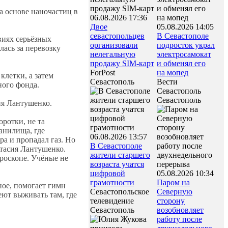
а основе наночастиц в
06.08.2026 17:36
Двое
05.08.2026 14:05
севастопольцев
В Севастополе
виях серьёзных
организовали
подросток украл
лась за перевозку
нелегальную
электросамокат
продажу SIM-карт
и обменял его
ForPost
на мопед
летки, а затем
Севастополь
Вести
ного фонда.
Севастополь
Севастополь
ия Лантушенко.
ротки, не та
анилища, где
06.08.2026 13:57
ра и пропадал газ. Но
В Севастополе
тасия Лантушенко.
жители старшего
кроскопе. Учёные не
возраста учатся
цифровой
05.08.2026 10:34
грамотности
Паром на
ное, помогает гимн
Севастопольское
Северную
еют выживать там, где
телевидение
сторону
Севастополь
возобновляет
работу после