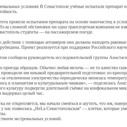
В Севастополе учёные испытали препарат н
тойкость.
тета провели испытания препарата на основе наночастиц в усло
Из‑за сложной обстановки ни одна транспортная компания не взя
евастополь студенты — на пассажирском поезде.
действия: с помощью аптамеров они должны находить раковые к
рубицина. Проект реализуется при поддержке Российского науч
этом сообщила руководитель исследовательской группы Анастас
о приезда образцов. Обычно любая мелочь — не то качество сыво
е проводили им никакой предварительной подготовки: из криохр
з‑за отключения электричества периодически менялась температу
ились к планшетам и культуральным чашкам», — поделилась Анас
этого культуру подвергли длительной съёмке на конфокальном ми
л выдержал целый час.
тка не открепляется, мы начали смеяться и шутить, что им, навер
 у нас появилась „HeLa Севастопольская“ — клетки, которые ум
пы.
ствием экстремальных условий.