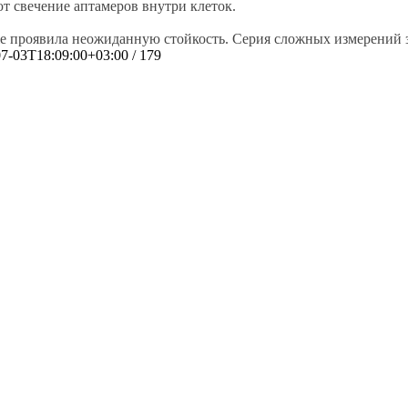
 свечение аптамеров внутри клеток.
же проявила неожиданную стойкость. Серия сложных измерений 
07-03T18:09:00+03:00
/ 179