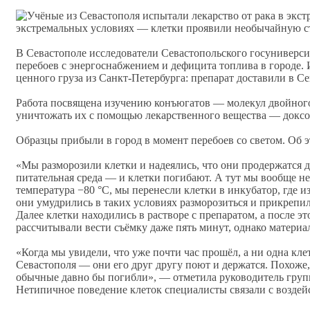
экстремальных условиях — клетки проявили необычайную с
В Севастополе исследователи Севастопольского госуниверси
перебоев с энергоснабжением и дефицита топлива в городе. 
ценного груза из Санкт‑Петербурга: препарат доставили в С
Работа посвящена изучению конъюгатов — молекул двойного 
уничтожать их с помощью лекарственного вещества — доксо
Образцы прибыли в город в момент перебоев со светом. Об 
«Мы разморозили клетки и надеялись, что они продержатся д
питательная среда — и клетки погибают. А тут мы вообще н
температура −80 °C, мы перенесли клетки в инкубатор, где и
они умудрились в таких условиях разморозиться и прикреп
Далее клетки находились в растворе с препаратом, а после 
рассчитывали вести съёмку даже пять минут, однако материа
«Когда мы увидели, что уже почти час прошёл, а ни одна кле
Севастополя — они его друг другу поют и держатся. Похоже,
обычные давно бы погибли», — отметила руководитель груп
Нетипичное поведение клеток специалисты связали с воздей