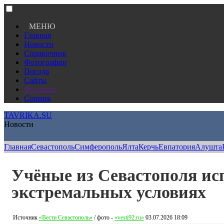
МЕНЮ
Главная
Новости
Справочник
Фотографии
Погода
Сайты
Финансы
Сонник
TAVRIKA.SU
Новости
Главная
Севастополь
Симферополь
Ялта
Керчь
Евпатория
Алушта
Учёные из Севастополя ис
экстремальных условиях
Источник
«Вести Севастополь»
/ фото -
«vesti92.ru»
03.07.2026 18:09