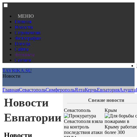
МЕНЮ
Главная
Новости
Справочник
Фотографии
Погода
Сайты
Финансы
Сонник
TAVRIKA.SU
Новости
Главная
Севастополь
Симферополь
Ялта
Керчь
Евпатория
Алушта
Новости
Свежие новости
Севастополь
Крым
Евпатории
Новости