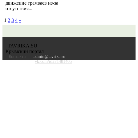
движение трамваев из-за
отсутствия...
1
2
3
4
»
TAVRIKA.SU
Крымский портал
Контакты
admin@tavrika.su
vk.com/id271481405