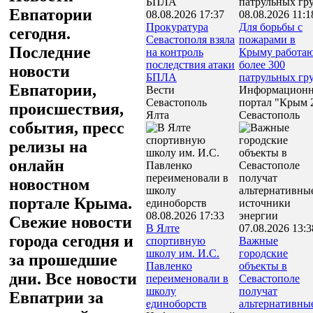
Евпатории
08.08.2026 17:37
08.08.2026 11:1
Прокуратура
Для борьбы с
сегодня.
Севастополя взяла
пожарами в
Последние
на контроль
Крыму работа
последствия атаки
более 300
новости
БПЛА
патрульных гр
Евпатории,
Вести
Информацион
Севастополь
портал "Крым 
происшествия,
Ялта
Севастополь
события, пресс
релизы на
онлайн
новостном
портале Крыма.
08.08.2026 17:33
Свежие новости
В Ялте
07.08.2026 13:3
города сегодня и
спортивную
Важные
школу им. И.С.
городские
за прошедшие
Павленко
объекты в
дни. Все новости
переименовали в
Севастополе
школу
получат
Евпатрии за
единоборств
альтернативны