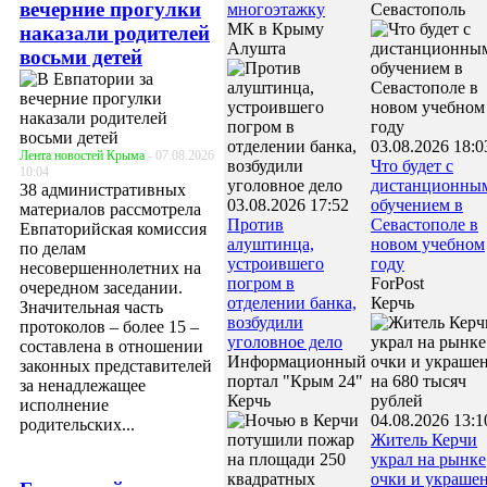
вечерние прогулки
многоэтажку
Севастополь
МК в Крыму
наказали родителей
Алушта
восьми детей
03.08.2026 18:0
Лента новостей Крыма
- 07.08.2026
Что будет с
10:04
дистанционны
38 административных
03.08.2026 17:52
обучением в
материалов рассмотрела
Против
Севастополе в
Евпаторийская комиссия
алуштинца,
новом учебном
по делам
устроившего
году
несовершеннолетних на
погром в
ForPost
очередном заседании.
отделении банка,
Керчь
Значительная часть
возбудили
протоколов – более 15 –
уголовное дело
составлена в отношении
Информационный
законных представителей
портал "Крым 24"
за ненадлежащее
Керчь
исполнение
04.08.2026 13:1
родительских...
Житель Керчи
украл на рынке
очки и украше