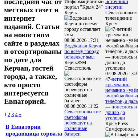
последний час от
Информационный
источники
портал "Крым 24"
энергии
местных газет и
Керчь
Севастопольск
интернет
телевидение
Крым
изданий. Статьи
на новостном
08.08.2026 17:31
сайте в разделах
Водоканал Керчи
и отсортированы
по всему городу
оставляет ямы
по дате для
Керчь.ФМ
Керчан, гостей
Севастополь
07.08.2026 13:3
города, а также,
47‑летний
кто просто
крымчанин
нечаянно «увё
интересуется
чужой мобиль
Евпаторией.
телефон, а дал
08.08.2026 11:22
— понеслось и
Севастопольские
дошло до
1
2
3
4
»
светофоры
уголовки
переведут на
КрымPress
В Евпатории
солнечные
Симферополь
продавщица сорвала
батареи