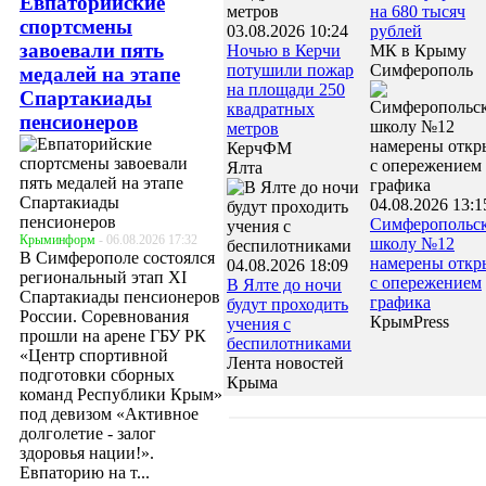
Евпаторийские
на 680 тысяч
спортсмены
03.08.2026 10:24
рублей
завоевали пять
Ночью в Керчи
МК в Крыму
потушили пожар
Симферополь
медалей на этапе
на площади 250
Спартакиады
квадратных
пенсионеров
метров
КерчФМ
Ялта
04.08.2026 13:1
Симферопольс
Крыминформ
- 06.08.2026 17:32
школу №12
В Симферополе состоялся
намерены откр
04.08.2026 18:09
региональный этап XI
с опережением
В Ялте до ночи
Спартакиады пенсионеров
графика
будут проходить
России. Соревнования
КрымPress
учения с
прошли на арене ГБУ РК
беспилотниками
«Центр спортивной
Лента новостей
подготовки сборных
Крыма
команд Республики Крым»
под девизом «Активное
долголетие - залог
здоровья нации!».
Евпаторию на т...