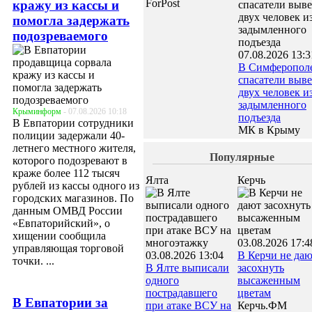
ForPost
кражу из кассы и
помогла задержать
подозреваемого
07.08.2026 13:3
В Симферопол
спасатели выв
двух человек и
задымленного
Крыминформ
- 07.08.2026 10:18
подъезда
В Евпатории сотрудники
МК в Крыму
полиции задержали 40-
летнего местного жителя,
Популярные
которого подозревают в
краже более 112 тысяч
Ялта
Керчь
рублей из кассы одного из
городских магазинов. По
данным ОМВД России
«Евпаторийский», о
хищении сообщила
03.08.2026 17:4
управляющая торговой
03.08.2026 13:04
В Керчи не да
точки. ...
В Ялте выписали
засохнуть
одного
высаженным
пострадавшего
цветам
В Евпатории за
при атаке ВСУ на
Керчь.ФМ