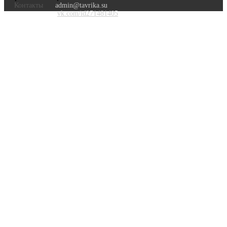
Контакты
admin@tavrika.su
vk.com/id271481405