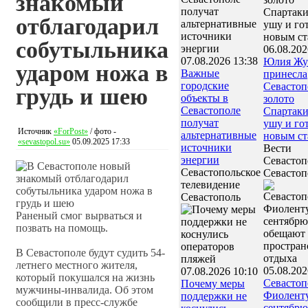
знакомый
отблагодарил
собутыльника
06.08.202
07.08.2026 13:38
Юлия Жу
ударом ножа в
Важные
принесла
городские
Севасто
грудь и шею
объекты в
золото
Севастополе
Спартаки
получат
ушу и го
Источник
«ForPost»
/ фото -
альтернативные
новым ст
«sevastopol.su»
05.09.2025 17:33
источники
Вести
энергии
Севастоп
Севастопольское
Севастоп
телевидение
Севастополь
Раненый смог вырваться и
позвать на помощь.
В Севастополе будут судить 54-
летнего местного жителя,
05.08.202
07.08.2026 10:10
который покушался на жизнь
Севастоп
Почему меры
мужчины-инвалида. Об этом
Фиоленту
поддержки не
сообщили в пресс-службе
сентябрю