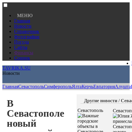
МЕНЮ
Главная
Новости
Справочник
Фотографии
Погода
Сайты
Финансы
Сонник
TAVRIKA.SU
Новости
Главная
Севастополь
Симферополь
Ялта
Керчь
Евпатория
Алушта
В
Другие новости / Сева
Севастополе
Севастополь
Севастоп
новый