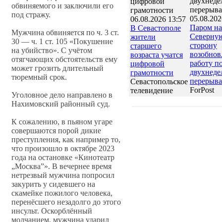
обвиняемого и заключили его
под стражу.
05.08.202
06.08.2026 13:57
Паром на
В Севастополе
Мужчина обвиняется по ч. 3 ст.
Северну
жители
30 — ч. 1 ст. 105 «Покушение
сторону
старшего
на убийство». С учётом
возобнов
возраста учатся
отягчающих обстоятельств ему
работу п
цифровой
может грозить длительный
двухнеде
грамотности
тюремный срок.
перерыва
Севастопольское
ForPost
телевидение
Уголовное дело направлено в
Нахимовский районный суд.
К сожалению, в пьяном угаре
совершаются порой дикие
преступления, как например то,
что произошло в октябре 2023
года на остановке «Кинотеатр
„Москва”». В вечернее время
нетрезвый мужчина попросил
закурить у сидевшего на
скамейке пожилого человека,
перенёсшего незадолго до этого
инсульт. Оскорблённый
молчанием, мужчина ударил