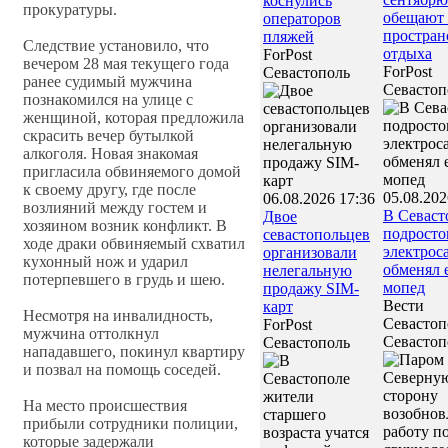
коснулись
прокуратуры.
обещают 
операторов
простран
пляжей
Следствие установило, что
отдыха
ForPost
вечером 28 мая текущего года
ForPost
Севастополь
ранее судимый мужчина
Севастоп
познакомился на улице с
женщиной, которая предложила
скрасить вечер бутылкой
алкоголя. Новая знакомая
пригласила обвиняемого домой
к своему другу, где после
05.08.202
06.08.2026 17:36
возлияний между гостем и
В Севаст
Двое
хозяином возник конфликт. В
подросто
севастопольцев
ходе драки обвиняемый схватил
электрос
организовали
кухонный нож и ударил
обменял 
нелегальную
потерпевшего в грудь и шею.
мопед
продажу SIM-
Вести
карт
Несмотря на инвалидность,
Севастоп
ForPost
мужчина оттолкнул
Севастоп
Севастополь
нападавшего, покинул квартиру
и позвал на помощь соседей.
На место происшествия
прибыли сотрудники полиции,
которые задержали