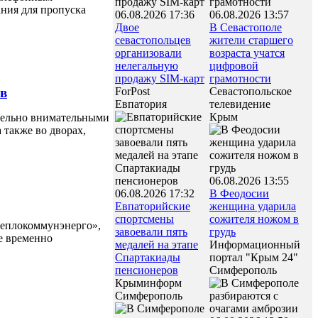
ния для пропуска
06.08.2026 17:36
06.08.2026 13:57
Двое
В Севастополе
севастопольцев
жители старшего
организовали
возраста учатся
нелегальную
цифровой
продажу SIM-карт
грамотности
ов
ForPost
Севастопольское
Евпатория
телевидение
Крым
едельно внимательными
 также во дворах,
06.08.2026 13:55
06.08.2026 17:32
В Феодосии
Евпаторийские
женщина ударила
спортсмены
сожителя ножом в
теплокоммунэнерго»,
завоевали пять
грудь
е временно
медалей на этапе
Информационный
Спартакиады
портал "Крым 24"
пенсионеров
Симферополь
Крыминформ
Симферополь