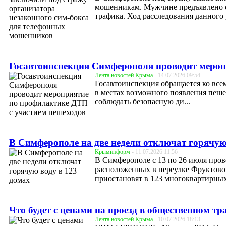
мошенникам. Мужчине предъявлено о
трафика. Ход расследования данного у
Госавтоинспекция Симферополя проводит мероп
Лента новостей Крыма
- 14.07.2026 09:54
Госавтоинспекция обращается ко все
в местах возможного появления пешех
соблюдать безопасную ди...
В Симферополе на две недели отключат горячую
Крыминформ
- 11.07.2026 11:56
В Симферополе с 13 по 26 июля про
расположенных в переулке Фруктово
приостановят в 123 многоквартирных 
Что будет с ценами на проезд в общественном т
Лента новостей Крыма
- 10.07.2026 18:13