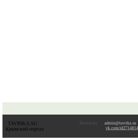
TAVRIKA.SU
Контакты
admin@tavrika.su
vk.com/id271481
Крымский портал