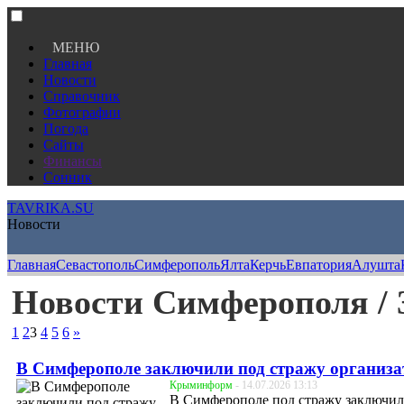
МЕНЮ
Главная
Новости
Справочник
Фотографии
Погода
Сайты
Финансы
Сонник
TAVRIKA.SU
Новости
Главная
Севастополь
Симферополь
Ялта
Керчь
Евпатория
Алушта
Новости Симферополя / 
1
2
3
4
5
6
»
В Симферополе заключили под стражу организа
Крыминформ
- 14.07.2026 13:13
В Симферополе под стражу заключил