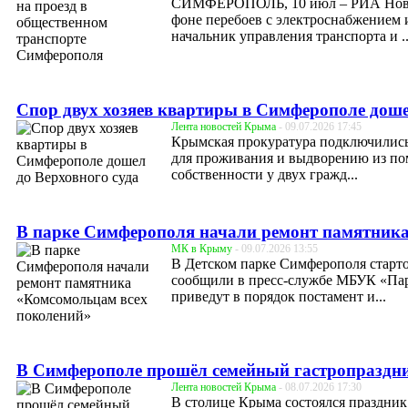
СИМФЕРОПОЛЬ, 10 июл – РИА Новост
фоне перебоев с электроснабжением 
начальник управления транспорта и ..
Спор двух хозяев квартиры в Симферополе доше
Лента новостей Крыма
- 09.07.2026 17:45
Крымская прокуратура подключились 
для проживания и выдворению из по
собственности у двух гражд...
В парке Симферополя начали ремонт памятника
МК в Крыму
- 09.07.2026 13:55
В Детском парке Симферополя старт
сообщили в пресс-службе МБУК «Парк
приведут в порядок постамент и...
В Симферополе прошёл семейный гастропраздни
Лента новостей Крыма
- 08.07.2026 17:30
В столице Крыма состоялся праздник