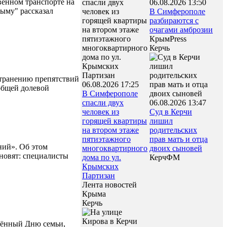
енном транспорте на
06.08.2026 13:50
ыму" рассказал
В Симферополе
разбираются с
очагами амброзии
КрымPress
Керчь
странению препятствий
06.08.2026 17:25
общей долевой
В Симферополе
спасли двух
06.08.2026 13:47
человек из
Суд в Керчи
горящей квартиры
лишил
на втором этаже
родительских
пятиэтажного
прав мать и отца
ний». Об этом
многоквартирного
двоих сыновей
новят: специалисты
дома по ул.
КерчФМ
Крымских
Партизан
Лента новостей
Крыма
Керчь
ящённый Дню семьи,