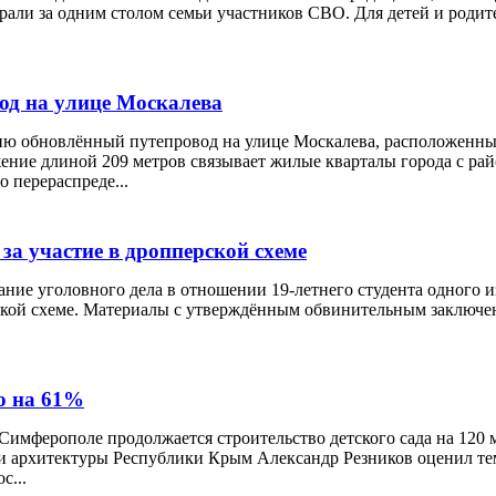
рали за одним столом семьи участников СВО. Для детей и родит
од на улице Москалева
ию обновлённый путепровод на улице Москалева, расположенны
жение длиной 209 метров связывает жилые кварталы города с ра
 перераспреде...
 за участие в дропперской схеме
ние уголовного дела в отношении 19-летнего студента одного и
ской схеме. Материалы с утверждённым обвинительным заключе
о на 61%
имферополе продолжается строительство детского сада на 120 
 и архитектуры Республики Крым Александр Резников оценил те
с...