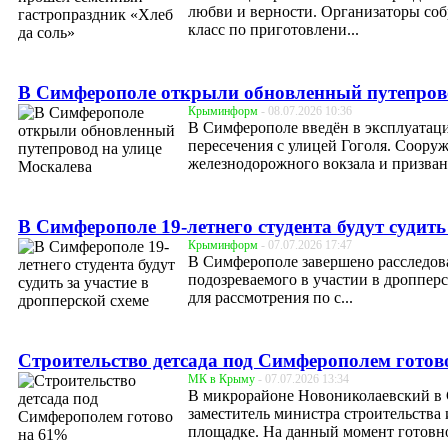
любви и верности. Организаторы соб
класс по приготовлени...
В Симферополе открыли обновленный путепров
Крыминформ
- 08.07.2026 10:36
В Симферополе введён в эксплуатац
пересечения с улицей Гоголя. Соору
железнодорожного вокзала и призвано
В Симферополе 19-летнего студента будут судить
Крыминформ
- 07.07.2026 17:47
В Симферополе завершено расследова
подозреваемого в участии в дроппер
для рассмотрения по с...
Строительство детсада под Симферополем готов
МК в Крыму
- 07.07.2026 13:34
В микрорайоне Новониколаевский в С
заместитель министра строительства
площадке. На данный момент готовно