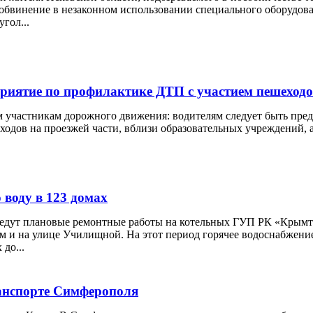
бвинение в незаконном использовании специального оборудова
гол...
риятие по профилактике ДТП с участием пешеход
м участникам дорожного движения: водителям следует быть пр
одов на проезжей части, вблизи образовательных учреждений, а
 воду в 123 домах
ведут плановые ремонтные работы на котельных ГУП РК «Крым
м и на улице Училищной. На этот период горячее водоснабжени
до...
ранспорте Симферополя