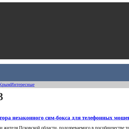
Крым
Интересные
3
тора незаконного сим-бокса для телефонных моше
и жителя Псковской области, подозреваемого в пособничестве 