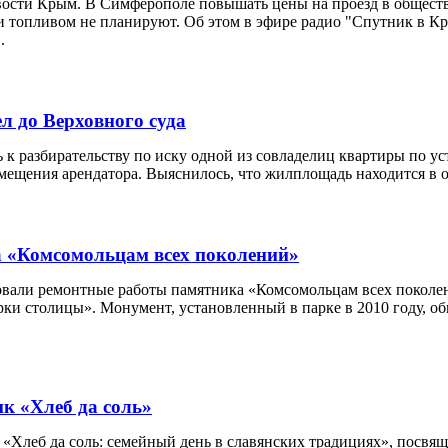
и Крым. В Симферополе повышать цены на проезд в обществ
и топливом не планируют. Об этом в эфире радио "Спутник в Кр
.
л до Верховного суда
к разбирательству по иску одной из совладелиц квартиры по у
мещения арендатора. Выяснилось, что жилплощадь находится в 
 «Комсомольцам всех поколений»
овали ремонтные работы памятника «Комсомольцам всех поколе
и столицы». Монумент, установленный в парке в 2010 году, об
к «Хлеб да соль»
 «Хлеб да соль: семейный день в славянских традициях», посв