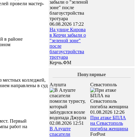
елей провели мастер-
06.08.2026 17:22
На улице Кирова
в Керчи забыли о
й в районе
"зеленой зоне"
йоном
после
благоустройства
тротуара
Керчь.ФМ
Популярные
з местных колледжей,
Алушта
Севастополь
нием направлены в суд
01.08.2026 12:26
При атаке БПЛА
мест. Первый
02.08.2026 12:51
на Севастополь
мпы работ на
В Алуште
погибла женщина
спасатели
ForPost