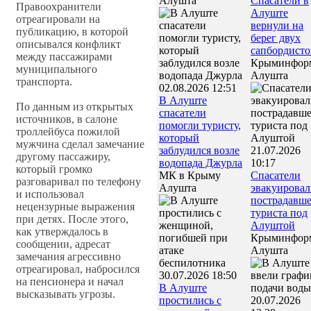
Алушта
Спасатели в
Правоохранители
Алуште
отреагировали на
вернули на
публикацию, в которой
берег двух
описывался конфликт
сапбордисто
между пассажирами
Крыминфор
муниципального
Алушта
транспорта.
02.08.2026 12:51
В Алуште
По данным из открытых
спасатели
источников, в салоне
помогли туристу,
троллейбуса пожилой
который
мужчина сделал замечание
заблудился возле
21.07.2026
другому пассажиру,
водопада Джурла
10:17
который громко
МК в Крыму
Спасатели
разговаривал по телефону
Алушта
эвакуирова
и использовал
пострадавш
нецензурные выражения
туриста под
при детях. После этого,
Алуштой
как утверждалось в
Крыминфор
сообщении, адресат
Алушта
замечания агрессивно
отреагировал, набросился
30.07.2026 18:50
на пенсионера и начал
В Алуште
высказывать угрозы.
простились с
20.07.2026