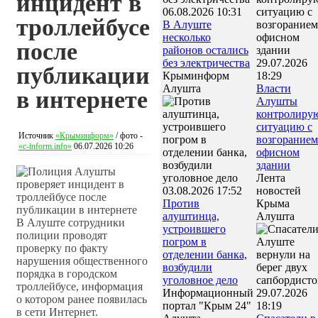
инцидент в
06.08.2026 10:31
троллейбусе
В Алуште
несколько
после
районов остались
без электричества
29.07.2026
публикации
Крыминформ
18:29
Алушта
Власти
в интернете
Алушты
контролиру
ситуацию с
Источник
«Крыминформ»
/ фото -
возгоранием
«c-inform.info»
06.07.2026 10:26
офисном
здании
Лента
03.08.2026 17:52
новостей
Против
Крыма
алуштинца,
Алушта
В Алуште сотрудники
устроившего
полиции проводят
погром в
проверку по факту
отделении банка,
нарушения общественного
возбудили
порядка в городском
уголовное дело
троллейбусе, информация
Информационный
29.07.2026
о котором ранее появилась
портал "Крым 24"
18:19
в сети Интернет.