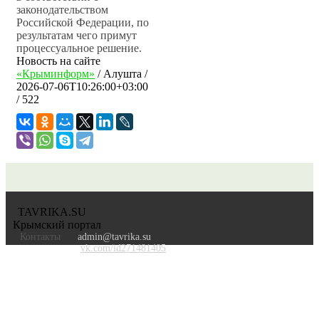
законодательством
Российской Федерации, по
результатам чего примут
процессуальное решение.
Новость на сайте
«Крыминформ»
/
Алушта
/
2026-07-06T10:26:00+03:00
/ 522
TAVRIKA.SU
Крымский портал
Контакты
admin@tavrika.su
vk.com/id271481405