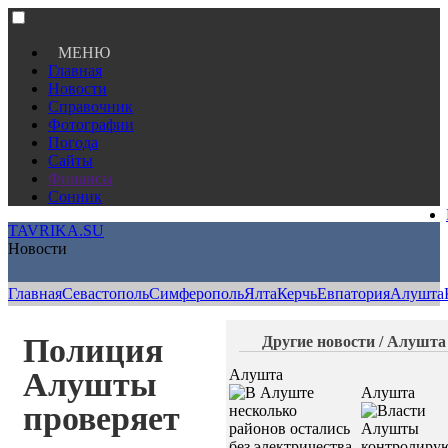
МЕНЮ
Главная
Новости
Справочник
Фотографии
Погода
Сайты
Финансы
Сонник
TAVRIKA.SU
Новости
Главная
Севастополь
Симферополь
Ялта
Керчь
Евпатория
Алушта
Полиция
Другие новости / Алушта
Алушты
Алушта
Алушта
проверяет