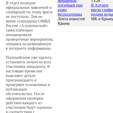
женщиной,
13:28
В отдел полиции
погибшей при
В Алуште
официальных заявлений и
атаке
ввели графи
сообщений по этому факту
беспилотника
подачи воды
не поступало. Тем не
Лента новостей
МК в Крым
менее сотрудники ОМВД
Крыма
России «Алуштинский»
самостоятельно
инициировали
проверочные мероприятия,
опираясь на размещённую
в интернете информацию.
Полицейским уже удалось
установить личности всех
участников инцидента. В
настоящее время они
выясняют детали
произошедшего и
проверяют изложенные в
публикации
обстоятельства. После
завершения проверки
действия каждого из
участников будут оценены
в соответствии с