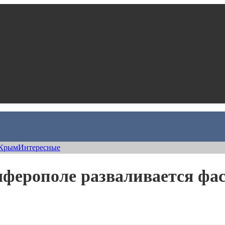
Крым
Интересные
мферополе разваливается фа