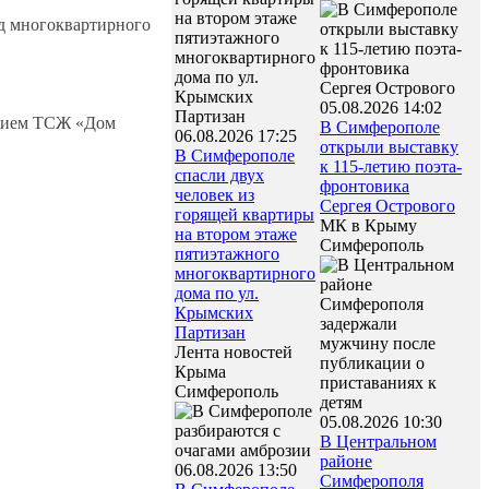
ад многоквартирного
05.08.2026 14:02
ением ТСЖ «Дом
В Симферополе
06.08.2026 17:25
открыли выставку
В Симферополе
к 115-летию поэта-
спасли двух
фронтовика
человек из
Сергея Острового
горящей квартиры
МК в Крыму
на втором этаже
Симферополь
пятиэтажного
многоквартирного
дома по ул.
Крымских
Партизан
Лента новостей
Крыма
Симферополь
05.08.2026 10:30
В Центральном
районе
06.08.2026 13:50
Симферополя