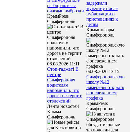
В Симферополе
задержали
разбираются с
мужчину после
очагами амброзии
публикации о
КрымPress
приставаниях к
Симферополь
детям
Крыминформ
Симферополь
06.08.2026 11:11
Стоп-гаджет! В
04.08.2026 13:15
центре
Симферопольскую
Симферополя
школу №12
водителям
намерены открыть
напомнили, что
с опережением
дорога не терпит
графика
отвлечений
КрымPress
Лента новостей
Симферополь
Крыма
Симферополь