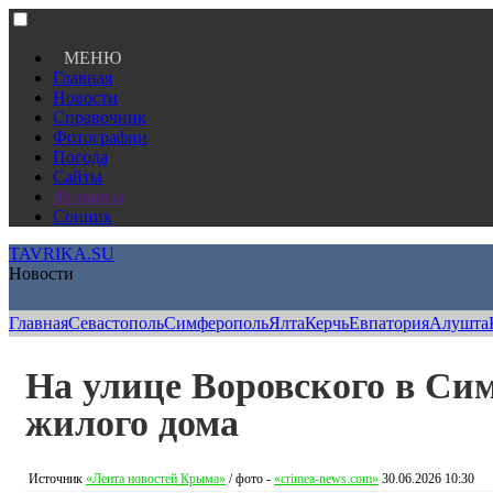
МЕНЮ
Главная
Новости
Справочник
Фотографии
Погода
Сайты
Финансы
Сонник
TAVRIKA.SU
Новости
Главная
Севастополь
Симферополь
Ялта
Керчь
Евпатория
Алушта
На улице Воровского в Си
жилого дома
Источник
«Лента новостей Крыма»
/ фото -
«crimea-news.com»
30.06.2026 10:30