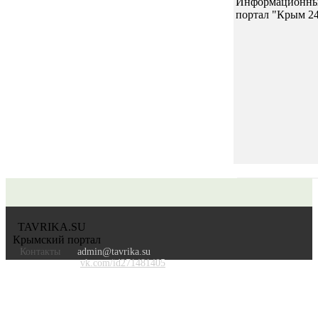
Информационн
портал "Крым 2
TAVRIKA.SU
Крымский портал
Контакты
admin@tavrika.su
vk.com/id271481405