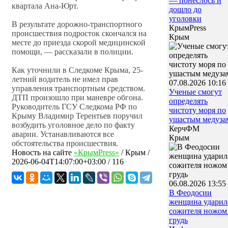
— понеслось и
квартала Ана-Юрт.
дошло до
уголовки
В результате дорожно-транспортного
КрымPress
происшествия подросток скончался на
Крым
месте до приезда скорой медицинской
помощи, — рассказали в полиции.
Как уточнили в Следкоме Крыма, 25-
летний водитель не имел прав
07.08.2026 10:16
управления транспортным средством.
Ученые смогут
ДТП произошло при маневре обгона.
определять
Руководитель ГСУ Следкома РФ по
чистоту моря по
Крыму Владимир Терентьев поручил
ушастым медуза
возбудить уголовное дело по факту
КерчФМ
аварии. Устанавливаются все
Крым
обстоятельства происшествия.
Новость на сайте
«КрымPress»
/
Крым
/
2026-06-04T14:07:00+03:00
/ 116
06.08.2026 13:55
В Феодосии
женщина ударил
сожителя ножом
грудь