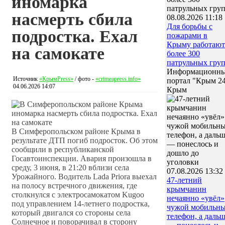
иномарка
насмерть сбила
08.08.2026 11:18
Для борьбы с
подростка. Ехал
пожарами в
Крыму работают
на самокате
более 300
патрульных гру
Информационн
Источник
«КрымPress»
/ фото -
«crimeapress.info»
портал "Крым 2
04.06.2026 14:07
Крым
В Симферопольском районе Крыма в
результате ДТП погиб подросток. Об этом
сообщили в республиканской
Госавтоинспекции. Авария произошла в
среду, 3 июня, в 21:20 вблизи села
07.08.2026 13:32
Урожайного. Водитель Lada Priora выехал
47‑летний
на полосу встречного движения, где
крымчанин
столкнулся с электросамокатом Kugoo
нечаянно «увёл»
под управлением 14-летнего подростка,
чужой мобильн
который двигался со стороны села
телефон, а даль
Солнечное и поворачивал в сторону