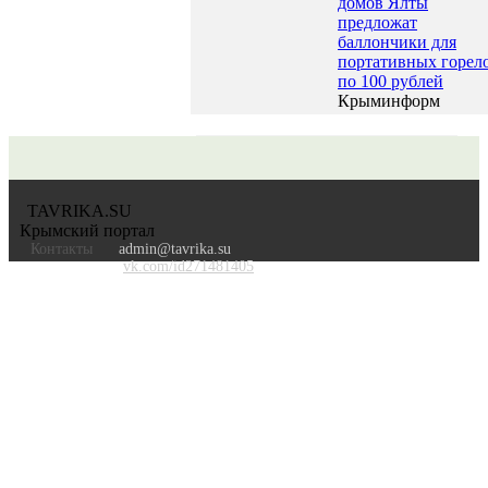
домов Ялты
предложат
баллончики для
портативных горел
по 100 рублей
Крыминформ
TAVRIKA.SU
Крымский портал
Контакты
admin@tavrika.su
vk.com/id271481405