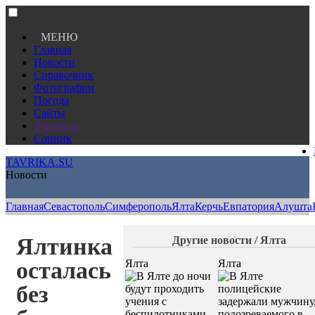
МЕНЮ
Главная
Новости
Справочник
Фотографии
Погода
Сайты
Финансы
Сонник
TAVRIKA.SU
Новости
Главная
Севастополь
Симферополь
Ялта
Керчь
Евпатория
Алушта
Ялтинка
Другие новости / Ялта
осталась
Ялта
Ялта
без