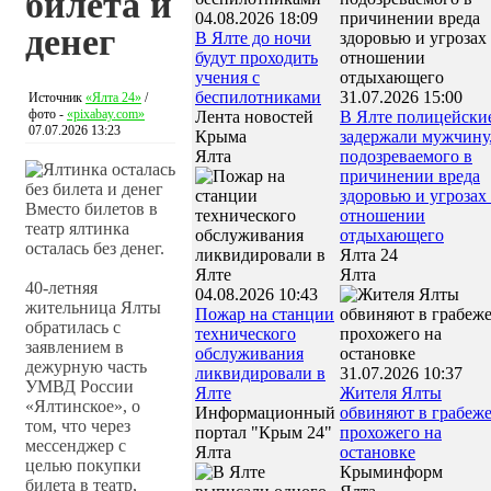
билета и
04.08.2026 18:09
денег
В Ялте до ночи
будут проходить
учения с
беспилотниками
31.07.2026 15:00
Источник
«Ялта 24»
/
фото -
«pixabay.com»
Лента новостей
В Ялте полицейски
07.07.2026 13:23
Крыма
задержали мужчину
Ялта
подозреваемого в
причинении вреда
здоровью и угрозах
Вместо билетов в
отношении
театр ялтинка
отдыхающего
осталась без денег.
Ялта 24
Ялта
40-летняя
04.08.2026 10:43
жительница Ялты
Пожар на станции
обратилась с
технического
заявлением в
обслуживания
дежурную часть
ликвидировали в
31.07.2026 10:37
УМВД России
Ялте
Жителя Ялты
«Ялтинское», о
Информационный
обвиняют в грабеж
том, что через
портал "Крым 24"
прохожего на
мессенджер с
Ялта
остановке
целью покупки
Крыминформ
билета в театр,