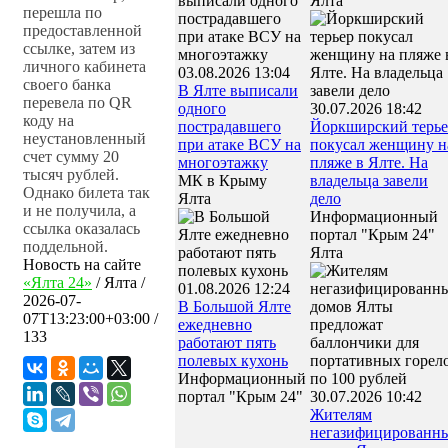
Ялта
перешла по
предоставленной
ссылке, затем из
личного кабинета
03.08.2026 13:04
своего банка
В Ялте выписали
перевела по QR
одного
30.07.2026 18:42
коду на
пострадавшего
Йоркширский терье
неустановленный
при атаке ВСУ на
покусал женщину н
счет сумму 20
многоэтажку
пляже в Ялте. На
тысяч рублей.
МК в Крыму
владельца завели
Однако билета так
Ялта
дело
и не получила, а
Информационный
ссылка оказалась
портал "Крым 24"
поддельной.
Ялта
Новость на сайте
«Ялта 24»
/
Ялта
/
01.08.2026 12:24
2026-07-
В Большой Ялте
07T13:23:00+03:00
/
ежедневно
133
работают пять
полевых кухонь
Информационный
портал "Крым 24"
30.07.2026 10:42
Жителям
негазифицированн