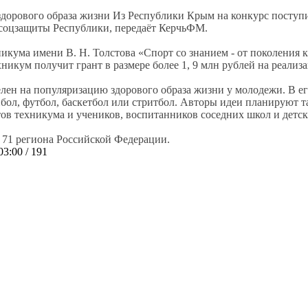
Из Республики Крым на конкурс поступи
 соцзащиты Республики, передаёт КерчьФМ.
икума имени В. Н. Толстова «Спорт со знанием - от поколения 
икум получит грант в размере более 1, 9 млн рублей на реали
лен на популяризацию здорового образа жизни у молодежи. В ег
йбол, футбол, баскетбол или стритбол. Авторы идеи планируют 
ов техникума и учеников, воспитанников соседних школ и детск
з 71 региона Российской Федерации.
03:00
/ 191