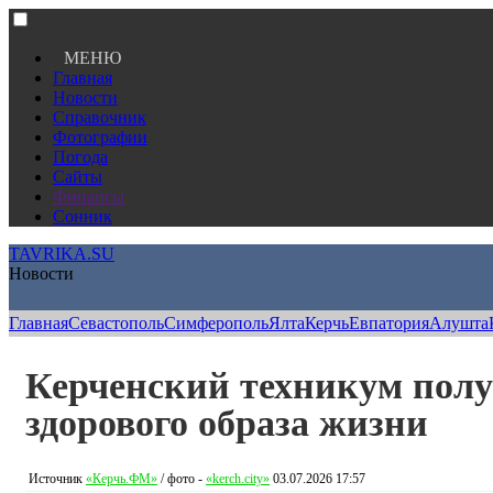
МЕНЮ
Главная
Новости
Справочник
Фотографии
Погода
Сайты
Финансы
Сонник
TAVRIKA.SU
Новости
Главная
Севастополь
Симферополь
Ялта
Керчь
Евпатория
Алушта
Керченский техникум полу
здорового образа жизни
Источник
«Керчь.ФМ»
/ фото -
«kerch.city»
03.07.2026 17:57