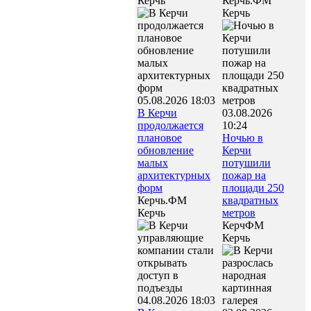
Керчь
Керчь.ФМ
Керчь
05.08.2026 18:03
В Керчи
03.08.2026
продолжается
10:24
плановое
Ночью в
обновление
Керчи
малых
потушили
архитектурных
пожар на
форм
площади 250
Керчь.ФМ
квадратных
Керчь
метров
КерчФМ
Керчь
04.08.2026 18:03