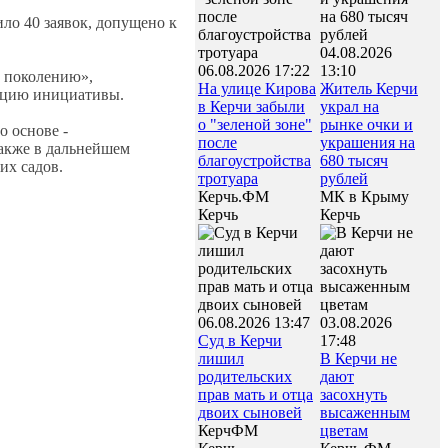
ло 40 заявок, допущено к
04.08.2026
06.08.2026 17:22
13:10
к поколению»,
На улице Кирова
Житель Керчи
зацию инициативы.
в Керчи забыли
украл на
о "зеленой зоне"
рынке очки и
о основе -
после
украшения на
также в дальнейшем
благоустройства
680 тысяч
их садов.
тротуара
рублей
Керчь.ФМ
МК в Крыму
Керчь
Керчь
06.08.2026 13:47
03.08.2026
Суд в Керчи
17:48
лишил
В Керчи не
родительских
дают
прав мать и отца
засохнуть
двоих сыновей
высаженным
КерчФМ
цветам