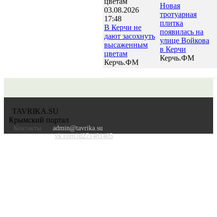
Новая
03.08.2026
тротуарная
17:48
плитка
В Керчи не
появилась на
дают засохнуть
улице Войкова
высаженным
в Керчи
цветам
Керчь.ФМ
Керчь.ФМ
TAVRIKA.SU
Крымский портал
Контакты
admin@tavrika.su
vk.com/id271481405