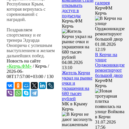
компании стали
галерея
Республики Крым,
открывать
КерчФМ
которая вернулась с
доступ в
Керчь
соревнований с
подъезды
наградой.
Керчь.ФМ
Керчь
Поздравляем
спортсменку и ее
тренера Эдуарда
01.08.2026
Оноприча с успешным
12:19
выступлением и желаем
В Керчи на
дальнейших побед.
улице
Новость на сайте
04.08.2026
Орджоникидзе
«Керчь.ФМ»
/
Керчь
/
13:10
ремонтируют
2026-06-
Житель Керчи
большой двор
08T17:57:00+03:00
/ 130
украл на рынке
КерчФМ
очки и
Керчь
украшения на
680 тысяч
рублей
МК в Крыму
Керчь
31.07.2026
17:56