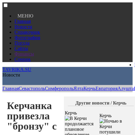
МЕНЮ
Главная
Новости
Справочник
Фотографии
Погода
Сайты
Финансы
Сонник
TAVRIKA.SU
Новости
Главная
Севастополь
Симферополь
Ялта
Керчь
Евпатория
Алушта
Керчанка
Другие новости / Керчь
привезла
Керчь
Керчь
"бронзу" с