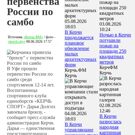
первенства
России по
самбо
05.08.2026
03.08.2026
18:03
10:24
В Керчи
Ночью в Керчи
Источник
«Керчь.ФМ»
/ фото -
продолжается
потушили
«kerch.city»
08.06.2026 17:57
плановое
пожар на
обновление
площади 250
малых
квадратных
архитектурных
метров
форм
КерчФМ
В Уфе прошло
Керчь.ФМ
Керчь
первенство России по
Керчь
самбо среди
спортсменов 12-14 лет.
Воспитанница
спортивного клуба
единоборств «КЕРЧЬ
02.08.2026
СПОРТ» Дарья Долгих
12:46
завоевала бронзу, -
04.08.2026
В Керчи
сообщает пресс-служба
18:03
разрослась
администрации Керчи.
В Керчи
народная
Дарья — единственная
управляющие
картинная
представительница