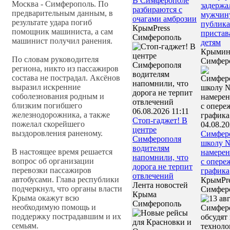
В Симферополе
Москва - Симферополь. По
задержа
разбираются с
предварительным данным, в
мужчин
очагами амброзии
результате удара погиб
публика
КрымPress
помощник машиниста, а сам
пристав
Симферополь
машинист получил ранения.
детям
Крымин
По словам руководителя
Симфер
региона, никто из пассажиров
состава не пострадал. Аксёнов
выразил искренние
соболезнования родным и
близким погибшего
06.08.2026 11:11
железнодорожника, а также
Стоп-гаджет! В
пожелал скорейшего
04.08.20
центре
выздоровления раненому.
Симфер
Симферополя
школу 
водителям
В настоящее время решается
намерен
напомнили, что
вопрос об организации
с опере
дорога не терпит
перевозки пассажиров
графика
отвлечений
автобусами. Глава республики
КрымPre
Лента новостей
подчеркнул, что органы власти
Симфер
Крыма
Крыма окажут всю
Симферополь
необходимую помощь и
поддержку пострадавшим и их
семьям.