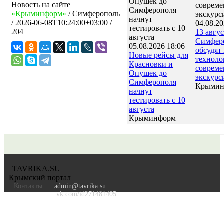
Новость на сайте
«Крыминформ»
/
Симферополь
/
2026-06-08T10:24:00+03:00
/
04.08.20
204
13 авгус
Симфер
05.08.2026 18:06
обсудят
Новые рейсы для
техноло
Красновки и
соврем
Опушек до
экскурс
Симферополя
Крымин
начнут
тестировать с 10
августа
Крыминформ
TAVRIKA.SU
Крымский портал
Контакты
admin@tavrika.su
vk.com/id271481405