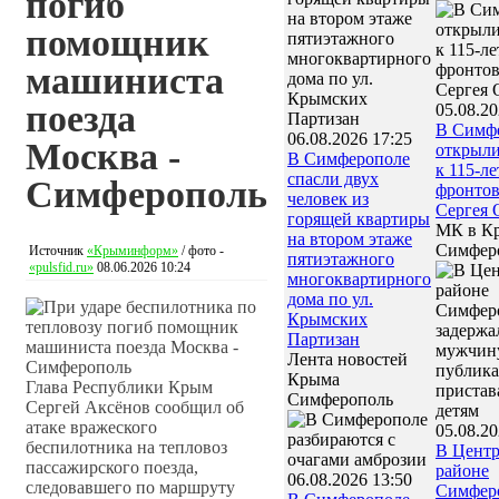
погиб
помощник
машиниста
поезда
05.08.20
В Симф
06.08.2026 17:25
Москва -
открыли
В Симферополе
к 115-л
спасли двух
Симферополь
фронто
человек из
Сергея 
горящей квартиры
МК в К
на втором этаже
Симфер
Источник
«Крыминформ»
/ фото -
пятиэтажного
«pulsfid.ru»
08.06.2026 10:24
многоквартирного
дома по ул.
Крымских
Партизан
Лента новостей
Крыма
Глава Республики Крым
Симферополь
Сергей Аксёнов сообщил об
атаке вражеского
05.08.20
беспилотника на тепловоз
В Цент
пассажирского поезда,
районе
06.08.2026 13:50
следовавшего по маршруту
Симфер