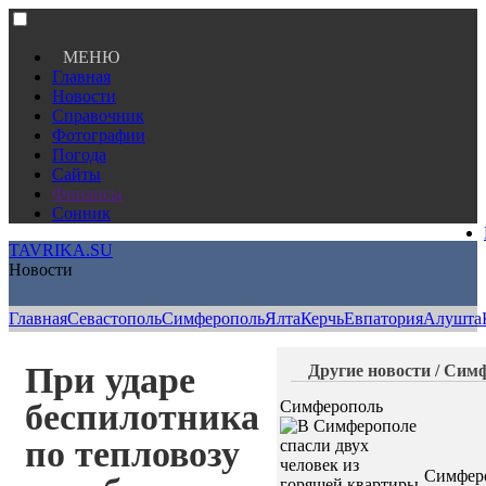
МЕНЮ
Главная
Новости
Справочник
Фотографии
Погода
Сайты
Финансы
Сонник
TAVRIKA.SU
Новости
Главная
Севастополь
Симферополь
Ялта
Керчь
Евпатория
Алушта
При ударе
Другие новости / Сим
беспилотника
Симферополь
по тепловозу
Симфер