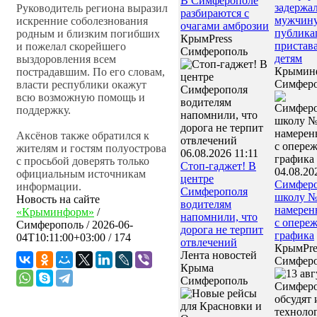
В Симферополе
задержа
Руководитель региона выразил
разбираются с
мужчину
искренние соболезнования
очагами амброзии
публика
родным и близким погибших
КрымPress
пристав
и пожелал скорейшего
Симферополь
детям
выздоровления всем
Крымин
пострадавшим. По его словам,
Симфер
власти республики окажут
всю возможную помощь и
поддержку.
Аксёнов также обратился к
жителям и гостям полуострова
06.08.2026 11:11
с просьбой доверять только
Стоп-гаджет! В
04.08.20
официальным источникам
центре
Симфер
информации.
Симферополя
школу 
Новость на сайте
водителям
намерен
«Крыминформ»
/
напомнили, что
с опере
Симферополь
/
2026-06-
дорога не терпит
графика
04T10:11:00+03:00
/ 174
отвлечений
КрымPre
Лента новостей
Симфер
Крыма
Симферополь