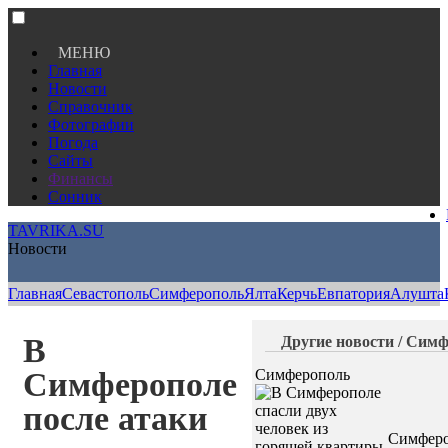
МЕНЮ
Главная
Новости
Справочник
Фотографии
Погода
Сайты
Финансы
Сонник
TAVRIKA.SU
Новости
Главная
Севастополь
Симферополь
Ялта
Керчь
Евпатория
Алушта
В
Другие новости / Сим
Симферополе
Симферополь
после атаки
Симфер