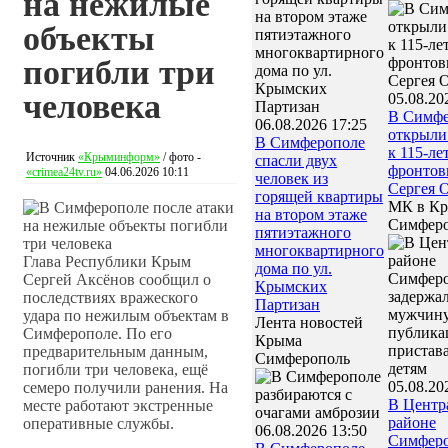
на нежилые
объекты
погибли три
человека
05.08.20
В Симфе
06.08.2026 17:25
открыли
В Симферополе
к 115-ле
Источник
«Крыминформ»
/ фото -
спасли двух
фронтов
«crimea24tv.ru»
04.06.2026 10:11
человек из
Сергея 
горящей квартиры
МК в К
на втором этаже
Симфер
пятиэтажного
многоквартирного
Глава Республики Крым
дома по ул.
Сергей Аксёнов сообщил о
Крымских
последствиях вражеского
Партизан
удара по нежилым объектам в
Лента новостей
Симферополе. По его
Крыма
предварительным данным,
Симферополь
погибли три человека, ещё
05.08.20
семеро получили ранения. На
В Центр
месте работают экстренные
районе
оперативные службы.
06.08.2026 13:50
Симфер