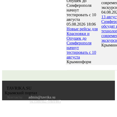
04.08.20
13 авгус
Симфер
05.08.2026 18:06
обсудят
Новые рейсы для
техноло
Красновки и
совреме
Опушек до
экскурс
Симферополя
Крымин
начнут
тестировать с 10
августа
Крыминформ
TAVRIKA.SU
Крымский портал
Контакты
admin@tavrika.su
vk.com/id271481405