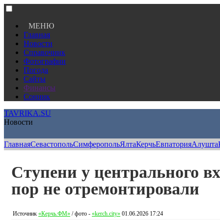
МЕНЮ
Главная
Новости
Справочник
Фотографии
Погода
Сайты
Финансы
Сонник
TAVRIKA.SU
Новости
Главная
Севастополь
Симферополь
Ялта
Керчь
Евпатория
Алушта
Ступени у центрального в
пор не отремонтировали
Источник
«Керчь.ФМ»
/ фото -
«kerch.city»
01.06.2026 17:24