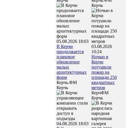
Керчь
Керчь.ФМ
Керчь
05.08.2026 18:03
В Керчи
03.08.2026
продолжается
10:24
плановое
Ночью в
обновление
Керчи
малых
потушили
архитектурных
пожар на
форм
площади 250
Керчь.ФМ
квадратных
Керчь
метров
КерчФМ
Керчь
04.08.2026 18:03