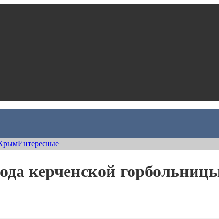
Крым
Интересные
хода керченской горбольницы