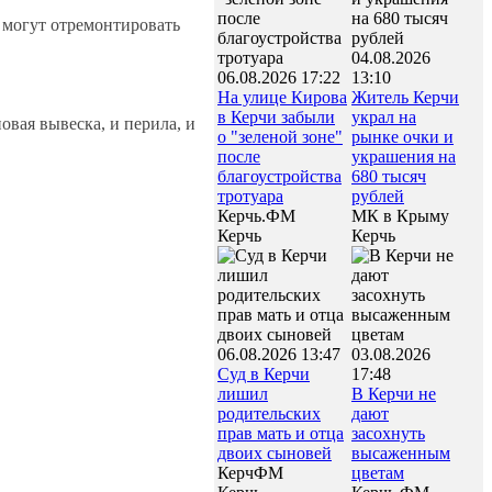
 могут отремонтировать
04.08.2026
06.08.2026 17:22
13:10
На улице Кирова
Житель Керчи
в Керчи забыли
украл на
овая вывеска, и перила, и
о "зеленой зоне"
рынке очки и
после
украшения на
благоустройства
680 тысяч
тротуара
рублей
Керчь.ФМ
МК в Крыму
Керчь
Керчь
06.08.2026 13:47
03.08.2026
Суд в Керчи
17:48
лишил
В Керчи не
родительских
дают
прав мать и отца
засохнуть
двоих сыновей
высаженным
КерчФМ
цветам