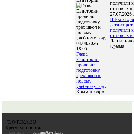
Евпатория
27.07.2026 
В Евпатор
дети-сирот
получили 
от новых к
Лента ново
04.08.2026
Крыма
18:05
Глава
Евпатории
проверил
подготовку
трех школ к
новому
учебному году
Крыминформ
TAVRIKA.SU
Крымский портал
Контакты
admin@tavrika.su