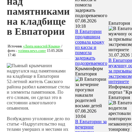
над
памятниками
на кладбище
07.08.2026
Евпатория
10:18
в Евпатории
В Евпатории
продавщица
сорвала кражу
Источник
«Лента новостей Крыма»
/
из кассы и
фото -
«crimea-news.com»
15.05.2026
помогла
31.07.2026 
17:46
задержать
В Евпатор
подозреваемого
мужчину о
Крыминформ
за призывы
Евпатория
экстремизм
52-летний житель Сакского
интернете
района разбил каменные стелы
Информац
и элементы памятников. По
портал "Кр
его словам, он сделал это в
Евпатория
состоянии алкогольного
опьянения.
07.08.2026
10:04
Возбуждено уголовное дело по
В Евпатории за
статье «Надругательство над
вечерние
телами умерших и местами их