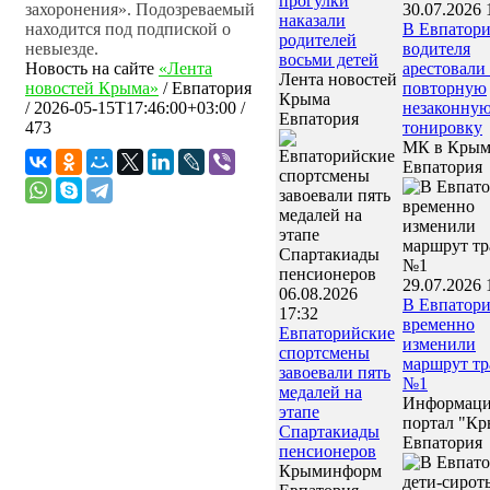
прогулки
захоронения». Подозреваемый
30.07.2026 
наказали
находится под подпиской о
В Евпатор
родителей
невыезде.
водителя
восьми детей
Новость на сайте
«Лента
арестовали 
Лента новостей
новостей Крыма»
/
Евпатория
повторную
Крыма
/
2026-05-15T17:46:00+03:00
/
незаконну
Евпатория
473
тонировку
МК в Кры
Евпатория
29.07.2026 
06.08.2026
В Евпатор
17:32
временно
Евпаторийские
изменили
спортсмены
маршрут тр
завоевали пять
№1
медалей на
Информац
этапе
портал "Кр
Спартакиады
Евпатория
пенсионеров
Крыминформ