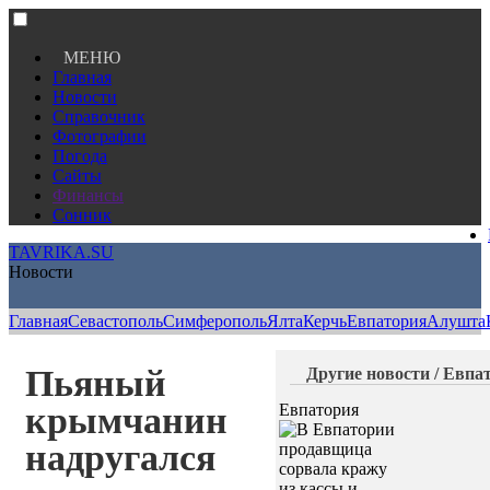
МЕНЮ
Главная
Новости
Справочник
Фотографии
Погода
Сайты
Финансы
Сонник
TAVRIKA.SU
Новости
Главная
Севастополь
Симферополь
Ялта
Керчь
Евпатория
Алушта
Пьяный
Другие новости / Евпа
крымчанин
Евпатория
надругался