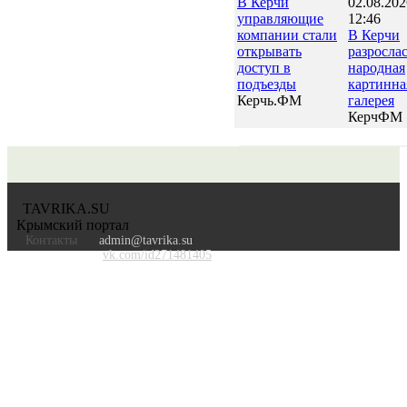
В Керчи
02.08.202
управляющие
12:46
компании стали
В Керчи
открывать
разросла
доступ в
народная
подъезды
картинна
Керчь.ФМ
галерея
КерчФМ
TAVRIKA.SU
Крымский портал
Контакты
admin@tavrika.su
vk.com/id271481405