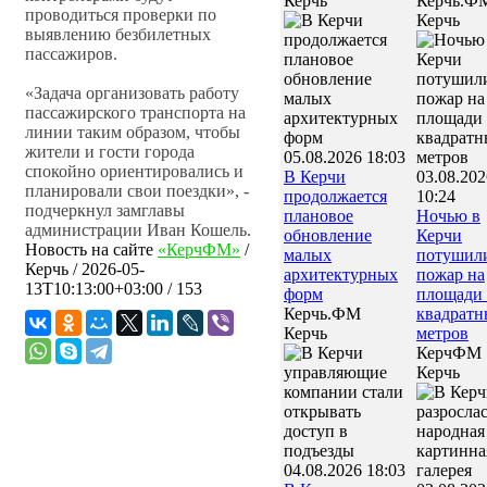
Керчь
Керчь.Ф
проводиться проверки по
Керчь
выявлению безбилетных
пассажиров.
«Задача организовать работу
пассажирского транспорта на
линии таким образом, чтобы
жители и гости города
05.08.2026 18:03
спокойно ориентировались и
В Керчи
03.08.202
планировали свои поездки», -
продолжается
10:24
подчеркнул замглавы
плановое
Ночью в
администрации Иван Кошель.
обновление
Керчи
Новость на сайте
«КерчФМ»
/
малых
потушил
Керчь
/
2026-05-
архитектурных
пожар на
13T10:13:00+03:00
/ 153
форм
площади 
Керчь.ФМ
квадратн
Керчь
метров
КерчФМ
Керчь
04.08.2026 18:03