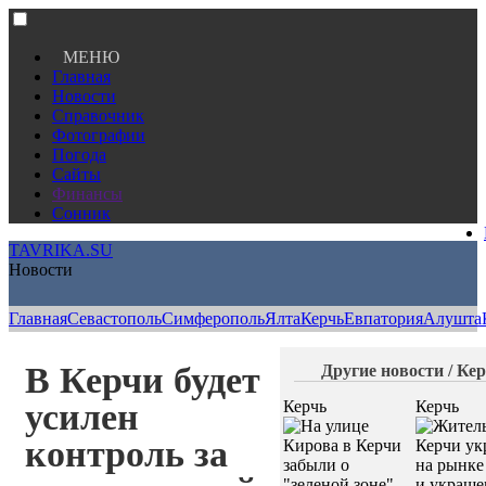
МЕНЮ
Главная
Новости
Справочник
Фотографии
Погода
Сайты
Финансы
Сонник
TAVRIKA.SU
Новости
Главная
Севастополь
Симферополь
Ялта
Керчь
Евпатория
Алушта
В Керчи будет
Другие новости / Ке
усилен
Керчь
Керчь
контроль за