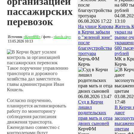
организацией
пассажирских
04.08.202
перевозок
06.08.2026 17:22
13:10
На улице Кирова
Житель 
в Керчи забыли
украл на
Источник
«КерчФМ»
/ фото -
«kerch.city»
о "зеленой зоне"
рынке оч
13.05.2026 10:13
после
украшени
благоустройства
680 тыся
тротуара
рублей
Керчь.ФМ
МК в Кр
Керчь
Керчь
Такое поручение управлению
транспорта и дорожного
хозяйства дал заместитель
главы администрации Иван
Кошель.
06.08.2026 13:47
03.08.202
Согласно поручению,
Суд в Керчи
17:48
планируется активизировать
лишил
В Керчи 
работу по мониторингу
родительских
дают
соблюдения расписания
прав мать и отца
засохнут
движения транспорта.
двоих сыновей
высажен
Еженедельно совместно с
КерчФМ
цветам
контролерами будут