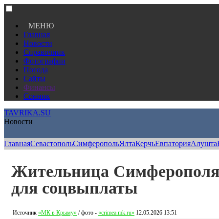
МЕНЮ
Главная
Новости
Справочник
Фотографии
Погода
Сайты
Финансы
Сонник
TAVRIKA.SU
Новости
Главная
Севастополь
Симферополь
Ялта
Керчь
Евпатория
Алушта
Жительница Симферополя 
для соцвыплаты
Источник
«МК в Крыму»
/ фото -
«crimea.mk.ru»
12.05.2026 13:51