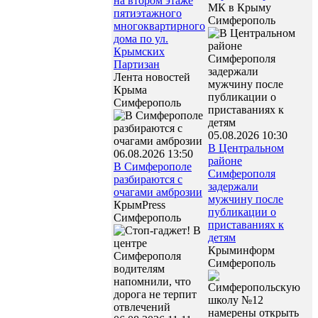
на втором этаже
МК в Крыму
пятиэтажного
Симферополь
многоквартирного
дома по ул.
Крымских
Партизан
Лента новостей
Крыма
Симферополь
05.08.2026 10:30
В Центральном
06.08.2026 13:50
районе
В Симферополе
Симферополя
разбираются с
задержали
очагами амброзии
мужчину после
КрымPress
публикации о
Симферополь
приставаниях к
детям
Крыминформ
Симферополь