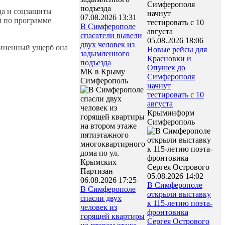
да и соцзащиты
07.08.2026 13:31
й по программе
В Симферополе
спасатели вывели
05.08.2026 18:06
двух человек из
чиненный ущерб она
Новые рейсы для
задымленного
Красновки и
подъезда
Опушек до
МК в Крыму
Симферополя
Симферополь
начнут
тестировать с 10
августа
Крыминформ
Симферополь
05.08.2026 14:02
06.08.2026 17:25
В Симферополе
В Симферополе
открыли выставку
спасли двух
к 115-летию поэта-
человек из
фронтовика
горящей квартиры
Сергея Острового