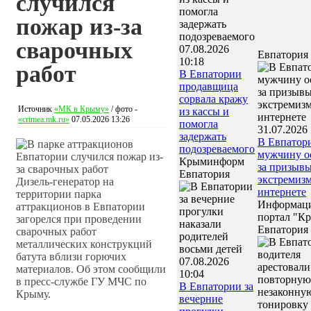
случился
пожар из-за
сварочных
07.08.2026
Евпатория
10:18
работ
В Евпатории
продавщица
сорвала кражу
Источник
«МК в Крыму»
/ фото -
из кассы и
«crimea.mk.ru»
07.05.2026 13:26
помогла
31.07.2026 
задержать
В Евпатор
подозреваемого
мужчину о
Крыминформ
за призывы
Евпатория
экстремизм
Дизель-генератор на
интернете
территории парка
Информац
аттракционов в Евпатории
портал "К
загорелся при проведении
Евпатория
сварочных работ
металлических конструкций
батута вблизи горючих
07.08.2026
материалов. Об этом сообщили
10:04
в пресс-службе ГУ МЧС по
В Евпатории за
Крыму.
вечерние