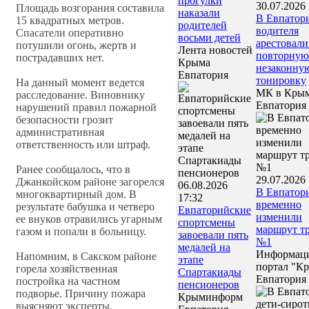
прогулки
30.07.2026 
Площадь возгорания составила
наказали
В Евпатор
15 квадратных метров.
родителей
водителя
Спасатели оперативно
восьми детей
арестовали
потушили огонь, жертв и
Лента новостей
повторную
пострадавших нет.
Крыма
незаконну
Евпатория
тонировку
На данный момент ведется
МК в Кры
расследование. Виновнику
Евпатория
нарушений правил пожарной
безопасности грозит
административная
ответственность или штраф.
Ранее сообщалось, что в
29.07.2026 
Джанкойском районе загорелся
06.08.2026
В Евпатор
многоквартирный дом. В
17:32
временно
результате бабушка и четверо
Евпаторийские
изменили
ее внуков отравились угарным
спортсмены
маршрут т
газом и попали в больницу.
завоевали пять
№1
медалей на
Информац
Напомним, в Сакском районе
этапе
портал "К
горела хозяйственная
Спартакиады
Евпатория
постройка на частном
пенсионеров
подворье. Причину пожара
Крыминформ
выясняют эксперты.