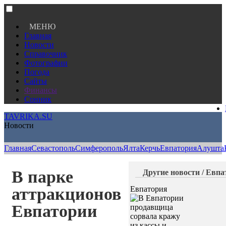
МЕНЮ
Главная
Новости
Справочник
Фотографии
Погода
Сайты
Финансы
Сонник
TAVRIKA.SU
Новости
Главная
Севастополь
Симферополь
Ялта
Керчь
Евпатория
Алушта
В парке
Другие новости / Евп
аттракционов
Евпатория
Евпатории