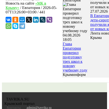
Евпатория
Новость на сайте
«МК в
Крыму»
/
Евпатория
/
2026-05-
27.07.2026 
07T13:26:00+03:00
/ 441
В Евпатор
дети-сиро
получили 
от новых к
Лента нов
04.08.2026
Крыма
18:05
Глава
Евпатории
проверил
подготовку
трех школ к
новому
учебному году
Крыминформ
TAVRIKA.SU
Крымский портал
Контакты
admin@tavrika.su