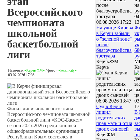
этап
Всероссийского
04
чемпионата
06.08.2026 17:22
13
На улице Кирова
Жи
школьной
в Керчи забыли
ук
о "зеленой зоне"
ры
баскетбольной
после
ук
благоустройства
68
лиги
тротуара
ру
Керчь.ФМ
МК
Керчь
Ке
Источник
«Керчь.ФМ»
/ фото -
«kerch.city»
03.02.2026 17:36
06.08.2026 13:47
03
Суд в Керчи
17
Финал дивизионального этапа
лишил
В 
Всероссийского чемпионата школьной
родительских
да
баскетбольной лиги «КЭС‑Баскет»
прав мать и отца
за
сезона 2025-2026 среди юношей
двоих сыновей
вы
общеобразовательных организаций
КерчФМ
цв
Республики Крым состоялся в