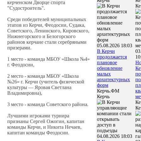
Керчь
Ке
керченском Дворце спорта
Ке
"Судостроитель".
Среди победителей муниципальных
этапов из Керчи, Феодосии, Судака,
Советского, Ленинского, Кировского,
Нижнегорского и Белогорского
районов керчане стали серебряными
05.08.2026 18:03
призерами.
В Керчи
03
продолжается
10
1 место - команда МБОУ «Школа №4»
плановое
Но
г. Феодосии,
обновление
Ке
малых
по
2 место - команда МБОУ «Школа
архитектурных
по
№26» г. Керчи (учитель физической
форм
пл
культуры — Яровая Светлана
Керчь.ФМ
кв
Владимировна),
Керчь
ме
К
3 место - команда Советского района.
Ке
Лучшими игроками турнира
признаны Сергей Ожогин, капитан
команды Керчи, и Никита Нечаев,
капитан команды Феодосии.
04.08.2026 18:03