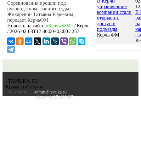
В Керчи
02
Соревнования прошли под
управляющие
12
руководством главного судьи
компании стали
В 
Жихаревой Татьяны Юрьевны,
открывать
ра
передает КерчьФМ.
доступ в
на
Новость на сайте
«Керчь.ФМ»
/
Керчь
подъезды
ка
/
2026-02-03T17:36:00+03:00
/ 257
Керчь.ФМ
га
К
TAVRIKA.SU
Крымский портал
Контакты
admin@tavrika.su
vk.com/id271481405