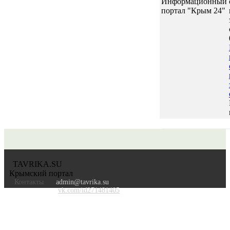
Информационный
портал "Крым 24"
TAVRIKA.SU
Крымский портал
Контакты
admin@tavrika.su
vk.com/id271481405