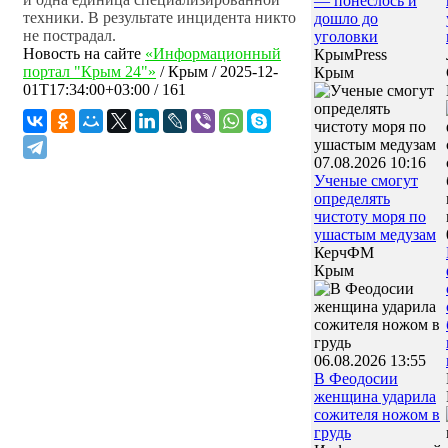
— понеслось и
техники. В результате инцидента никто
дошло до
не пострадал.
уголовки
Новость на сайте
«Информационный
КрымPress
портал "Крым 24"»
/
Крым
/
2025-12-
Крым
01T17:34:00+03:00
/ 161
07.08.2026 10:16
Ученые смогут
определять
чистоту моря по
ушастым медузам
КерчФМ
Крым
06.08.2026 13:55
В Феодосии
женщина ударила
сожителя ножом в
грудь