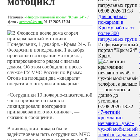
мотоцикл
08.08.2026 11:18
Для борьбы с
Источник
«Информационный портал "Крым 24"»
/
пожарами в
фото -
«crimea24tv.ru»
01.12.2025 17:34
Крыму работают
более 300
патрульных групп
Понедельник, 1 декабря. «Крым 24». В
Информационный
Феодосии в понедельник, 1 декабря,
портал "Крым 24"
произошло возгорание мотоцикла,
Крым
припаркованного рядом с жилым
домом. Об этом сообщили в пресс-
службе ГУ МЧС России по Крыму.
Огонь на площади два «квадрата»
оперативно потушили пожарные.
«Сотрудники 19 пожарно-спасательной
части прибыли на вызов и
ликвидировали возгорание
07.08.2026 13:32
припаркованного мотоцикла», —
47‑летний
сказано в сообщении.
крымчанин
нечаянно «увёл»
В ликвидации пожара были
чужой мобильный
задействованы пять сотрудников МЧС
телефон, а дальше
и одна единица специализированной