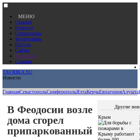
МЕНЮ
Главная
Новости
Справочник
Фотографии
Погода
Сайты
Финансы
Сонник
TAVRIKA.SU
Новости
Главная
Севастополь
Симферополь
Ялта
Керчь
Евпатория
Алушта
В Феодосии возле
Другие нов
дома сгорел
Крым
припаркованный