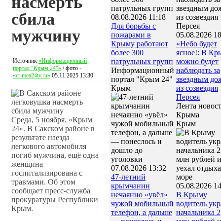
насмерть
сбила
08.08.2026 11:18
Для борьбы с
мужчину
пожарами в
05.08.2026 18
Крыму работают
«Небо будет
более 300
ясное!: В К
Источник
«Информационный
патрульных групп
можно будет
портал "Крым 24"»
/ фото -
Информационный
наблюдать за
«crimea24tv.ru»
05.11.2025 13:30
портал "Крым 24"
звездным до
Крым
из созвездия
Персея
Лента новос
Крыма
Среда, 5 ноября. «Крым
Крым
24». В Сакском районе в
результате наезда
легкового автомобиля
погиб мужчина, ещё одна
женщина
07.08.2026 13:32
госпитализирована с
47‑летний
травмами. Об этом
крымчанин
05.08.2026 14
сообщает пресс-служба
нечаянно «увёл»
В Крыму
прокуратуры Республики
чужой мобильный
водитель укр
Крым.
телефон, а дальше
начальника 2