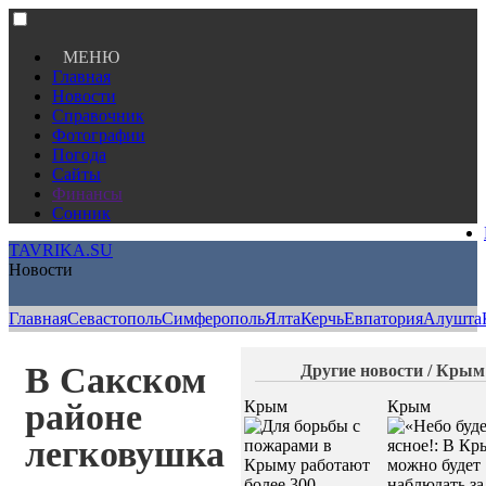
МЕНЮ
Главная
Новости
Справочник
Фотографии
Погода
Сайты
Финансы
Сонник
TAVRIKA.SU
Новости
Главная
Севастополь
Симферополь
Ялта
Керчь
Евпатория
Алушта
В Сакском
Другие новости / Крым
районе
Крым
Крым
легковушка