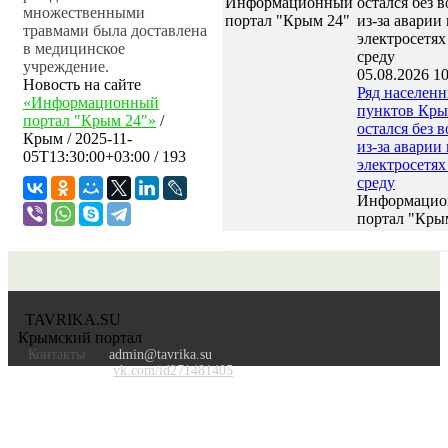
Информационный
множественными
портал "Крым 24"
травмами была доставлена
в медицинское
учреждение.
05.08.2026 10
Новость на сайте
Ряд населен
«Информационный
пунктов Кр
портал "Крым 24"»
/
остался без 
Крым
/
2025-11-
из-за аварии 
05T13:30:00+03:00
/ 193
электросетях
среду
Информаци
портал "Кры
TAVRIKA.SU
Крымский портал
Контакты
admin@tavrika.su
vk.com/id271481405