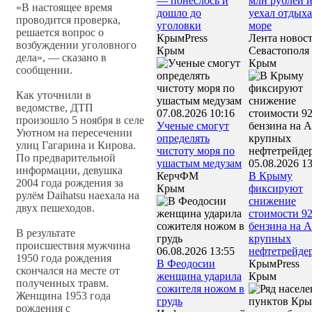
— понеслось и
млн рублей 
«В настоящее время
дошло до
уехал отдыха
проводится проверка,
уголовки
море
решается вопрос о
КрымPress
Лента новос
возбуждении уголовного
Крым
Севастополя
дела», — сказано в
Крым
сообщении.
Как уточнили в
ведомстве, ДТП
07.08.2026 10:16
произошло 5 ноября в селе
Ученые смогут
Уютном на пересечении
определять
улиц Гагарина и Кирова.
чистоту моря по
По предварительной
ушастым медузам
05.08.2026 13
информации, девушка
КерчФМ
В Крыму
2004 года рождения за
Крым
фиксируют
рулём Daihatsu наехала на
снижение
двух пешеходов.
стоимости 92
бензина на 
В результате
крупных
происшествия мужчина
06.08.2026 13:55
нефтетрейде
1950 года рождения
В Феодосии
КрымPress
скончался на месте от
женщина ударила
Крым
полученных травм.
сожителя ножом в
Женщина 1953 года
грудь
рождения с