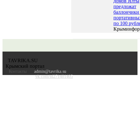
домов Ялты
предложат
баллончики
портативны
по 100 рубл
Крыминфор
TAVRIKA.SU
Крымский портал
Контакты
admin@tavrika.su
vk.com/id271481405