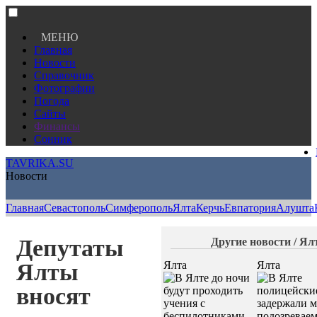
МЕНЮ
Главная
Новости
Справочник
Фотографии
Погода
Сайты
Финансы
Сонник
TAVRIKA.SU
Новости
Главная
Севастополь
Симферополь
Ялта
Керчь
Евпатория
Алушта
Депутаты
Другие новости / Ял
Ялты
Ялта
Ялта
вносят