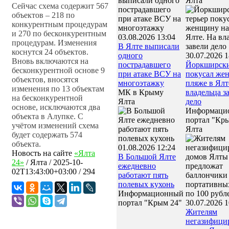
Ялта
Сейчас схема содержит 567
объектов – 218 по
конкурентным процедурам
и 270 по бесконкурентным
03.08.2026 13:04
процедурам. Изменения
В Ялте выписали
коснутся 24 объектов.
одного
30.07.2026 1
Вновь включаются на
пострадавшего
Йоркширски
бесконкурентной основе 9
при атаке ВСУ на
покусал же
объектов, вносятся
многоэтажку
пляже в Ялт
изменения по 13 объектам
МК в Крыму
владельца з
на бесконкурентной
Ялта
дело
основе, исключаются два
Информаци
объекта в Алупке. С
портал "Кр
учётом изменений схема
Ялта
будет содержать 574
объекта.
01.08.2026 12:24
Новость на сайте
«Ялта
В Большой Ялте
24»
/
Ялта
/
2025-10-
ежедневно
02T13:43:00+03:00
/ 294
работают пять
полевых кухонь
Информационный
портал "Крым 24"
30.07.2026 1
Жителям
негазифици