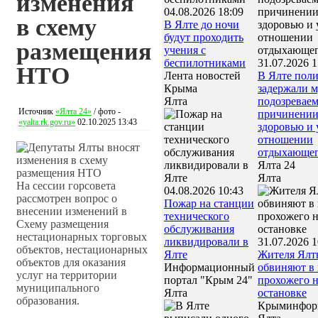
изменения
04.08.2026 18:09
в схему
В Ялте до ночи
будут проходить
размещения
учения с
беспилотниками
31.07.2026 1
НТО
Лента новостей
В Ялте пол
Крыма
задержали 
Ялта
подозреваем
Источник
«Ялта 24»
/ фото -
причинении
«yalta.rk.gov.ru»
02.10.2025 13:43
здоровью и 
отношении
отдыхающе
Ялта 24
Ялта
На сессии горсовета
04.08.2026 10:43
рассмотрен вопрос о
Пожар на станции
внесении изменений в
технического
Схему размещения
обслуживания
нестационарных торговых
ликвидировали в
31.07.2026 1
объектов, нестационарных
Ялте
Жителя Ялт
объектов для оказания
Информационный
обвиняют в 
услуг на территории
портал "Крым 24"
прохожего 
муниципального
Ялта
остановке
образования.
Крыминфор