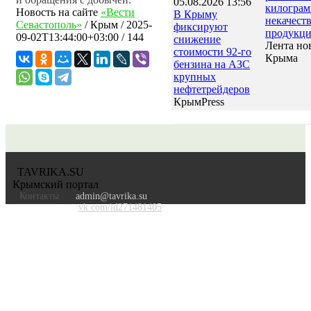
05.08.2026 13:56
килогра
Новость на сайте
«Вести
В Крыму
некачест
Севастополь»
/
Крым
/
2025-
фиксируют
продукц
09-02T13:44:00+03:00
/ 144
снижение
Лента но
стоимости 92-го
Крыма
бензина на АЗС
крупных
нефтетрейдеров
КрымPress
TAVRIKA.SU
Крымский портал
Контакты
admin@tavrika.su
vk.com/id271481405