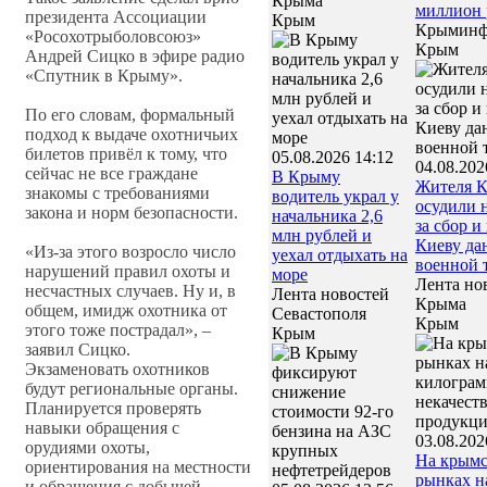
Крыма
миллион 
президента Ассоциации
Крым
Крыминф
«Росохотрыболовсоюз»
Крым
Андрей Сицко в эфире радио
«Спутник в Крыму».
По его словам, формальный
подход к выдаче охотничьих
билетов привёл к тому, что
05.08.2026 14:12
04.08.202
сейчас не все граждане
В Крыму
Жителя 
знакомы с требованиями
водитель украл у
осудили н
закона и норм безопасности.
начальника 2,6
за сбор и
млн рублей и
Киеву да
«Из-за этого возросло число
уехал отдыхать на
военной 
нарушений правил охоты и
море
Лента но
несчастных случаев. Ну и, в
Лента новостей
Крыма
общем, имидж охотника от
Севастополя
Крым
этого тоже пострадал», –
Крым
заявил Сицко.
Экзаменовать охотников
будут региональные органы.
Планируется проверять
навыки обращения с
03.08.202
орудиями охоты,
На крым
ориентирования на местности
рынках н
и обращения с добычей.