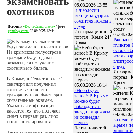
экзаменовать
06.08.2026 13:55
охотников
В Феодосии
женщина ударила
сожителя ножом в
грудь
Источник
«Вести Севастополь»
/ фото -
«pixabay.com»
02.09.2025 13:44
Информационный
05.08.202
портал "Крым 24"
Ряд насе
Крым
пунктов
остался б
На крымском полуострове
из-за ава
граждане будут сдавать
электросе
экзамен для получение
среду
охотничьего билета.
Информа
портал "
В Крыму и Севастополе с 1
Крым
сентября для получения
05.08.2026 18:14
охотничьего билета
«Небо будет
гражданам надо будет сдать
ясное!: В Крыму
обязательный экзамен.
можно будет
Указанная информация
наблюдать за
касается тех, кто получает
звездным дождем
04.08.202
билет в первый раз, либо
из созвездия
За недел
после аннулирования.
Персея
Крыма пе
Лента новостей
мошенни
Такое заявление сделал врио