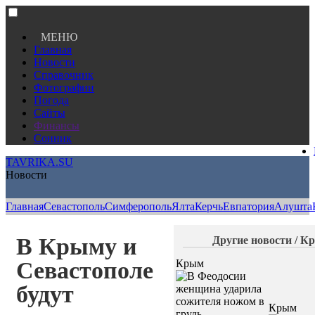
МЕНЮ
Главная
Новости
Справочник
Фотографии
Погода
Сайты
Финансы
Сонник
TAVRIKA.SU
Новости
Главная
Севастополь
Симферополь
Ялта
Керчь
Евпатория
Алушта
В Крыму и
Другие новости / К
Севастополе
Крым
будут
Крым