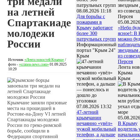
три медали
на летней
08.08.2026 11:18
Для борьбы с
Спартакиаде
пожарами в
05.08.2026
Крыму работают
«Небо буд
молодежи
более 300
ясное!: В
патрульных групп
можно буд
России
Информационный
наблюдать
портал "Крым 24"
звездным
Крым
из созвезд
Источник
«Лента новостей Крыма»
/
Персея
фото -
«crimea-news.com»
01.09.2025
Лента нов
10:29
Крыма
Крым
Крымчане заняли призовые
07.08.2026 13:32
места на прошедшей в
47‑летний
Ростове-на-Дону VI летней
крымчанин
05.08.2026
Спартакиады молодежи
нечаянно «увёл»
В Крыму
России по греко-римской
чужой мобильный
водитель 
борьбе, сообщили в
телефон, а дальше
начальник
Федерации спортивной