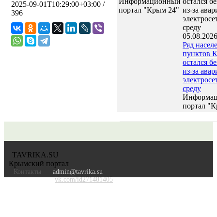
Информационный
2025-09-01T10:29:00+03:00
/
портал "Крым 24"
396
05.08.2026
Ряд насел
пунктов 
остался б
из-за авар
электросе
среду
Информа
портал "К
TAVRIKA.SU
Крымский портал
Контакты
admin@tavrika.su
vk.com/id271481405