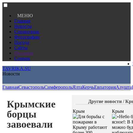
МЕНЮ
Главная
Новости
Справочник
Фотографии
Погода
Сайты
Финансы
Сонник
TAVRIKA.SU
Новости
Главная
Севастополь
Симферополь
Ялта
Керчь
Евпатория
Алушта
Крымские
Другие новости / К
борцы
Крым
Крым
завоевали