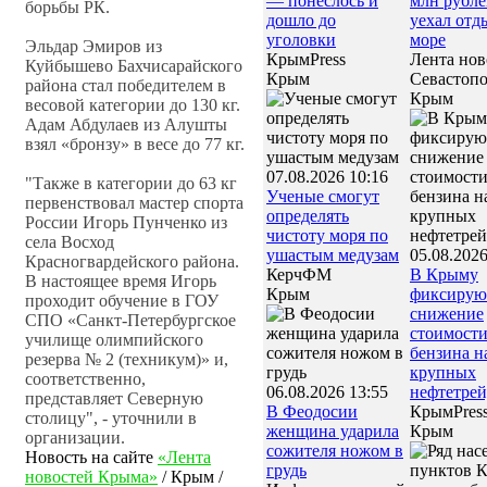
— понеслось и
млн рубле
борьбы РК.
дошло до
уехал отд
уголовки
море
Эльдар Эмиров из
КрымPress
Лента нов
Куйбышево Бахчисарайского
Крым
Севастоп
района стал победителем в
Крым
весовой категории до 130 кг.
Адам Абдулаев из Алушты
взял «бронзу» в весе до 77 кг.
07.08.2026 10:16
"Также в категории до 63 кг
Ученые смогут
первенствовал мастер спорта
определять
России Игорь Пунченко из
чистоту моря по
села Восход
ушастым медузам
05.08.2026
Красногвардейского района.
КерчФМ
В Крыму
В настоящее время Игорь
Крым
фиксирую
проходит обучение в ГОУ
снижение
СПО «Санкт-Петербургское
стоимости
училище олимпийского
бензина н
резерва № 2 (техникум)» и,
крупных
соответственно,
06.08.2026 13:55
нефтетрей
представляет Северную
В Феодосии
КрымPres
столицу", - уточнили в
женщина ударила
Крым
организации.
сожителя ножом в
Новость на сайте
«Лента
грудь
новостей Крыма»
/
Крым
/