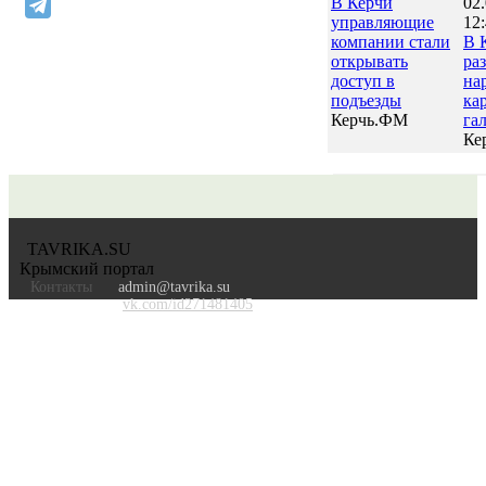
В Керчи
02
управляющие
12
компании стали
В 
открывать
ра
доступ в
на
подъезды
ка
Керчь.ФМ
га
Ке
TAVRIKA.SU
Крымский портал
Контакты
admin@tavrika.su
vk.com/id271481405