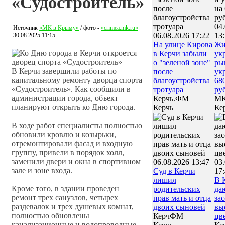
«Судостроитель»
04
Источник
«МК в Крыму»
/ фото -
«crimea.mk.ru»
06.08.2026 17:22
13
30.08.2025 11:15
На улице Кирова
Жи
в Керчи забыли
ук
о "зеленой зоне"
ры
В Керчи завершили работы по
после
ук
капитальному ремонту дворца спорта
благоустройства
68
«Судостроитель». Как сообщили в
тротуара
ру
администрации города, объект
Керчь.ФМ
МК
планируют открыть ко Дню города.
Керчь
Ке
В ходе работ специалисты полностью
обновили кровлю и козырьки,
отремонтировали фасад и входную
группу, привели в порядок холл,
заменили двери и окна в спортивном
06.08.2026 13:47
03
зале и зоне входа.
Суд в Керчи
17
лишил
В 
Кроме того, в здании проведен
родительских
да
ремонт трех санузлов, четырех
прав мать и отца
за
раздевалок и трех душевых комнат,
двоих сыновей
вы
полностью обновлены
КерчФМ
цв
канализационные и водопроводные