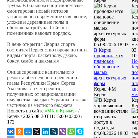
Керчь
Ке
трубы. В большом спортивном зале
Ке
смонтирован новый потолок,
установлено современное освещение,
уложены деревянные полы и
обновлена трибуна. Сейчас в
помещениях наводят порядок.
В день открытия Дворца спорта
05.08.2026 18:03
состоится Первенство города по пяти
В Керчи
03
видам спорта: баскетболу, дзюдо,
продолжается
10
боксу, самбо и шахматам.
плановое
Но
обновление
Ке
Финансирование капитального
малых
по
ремонта обеспечено по решению
архитектурных
по
главы Республики Крым Сергея
форм
пл
Аксёнова за счет средств,
Керчь.ФМ
кв
полученных от национализации
Керчь
ме
имущества граждан Украины, а также
Ке
частично из местного бюджета.
Ке
Новость на сайте
«МК в Крыму»
/
Керчь
/
2025-08-30T11:15:00+03:00
/
172
04.08.2026 18:03