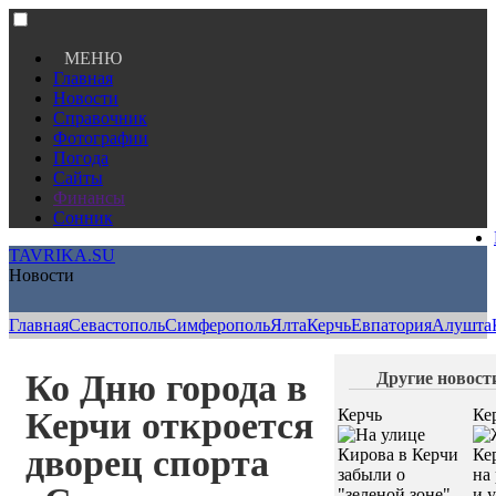
МЕНЮ
Главная
Новости
Справочник
Фотографии
Погода
Сайты
Финансы
Сонник
TAVRIKA.SU
Новости
Главная
Севастополь
Симферополь
Ялта
Керчь
Евпатория
Алушта
Ко Дню города в
Другие новости
Керчи откроется
Керчь
Ке
дворец спорта