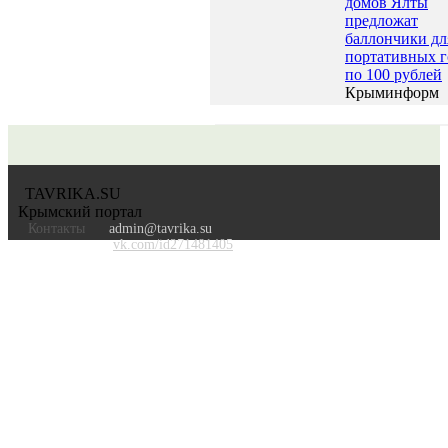
домов Ялты
предложат
баллончики дл
портативных г
по 100 рублей
Крыминформ
TAVRIKA.SU
Крымский портал
Контакты
admin@tavrika.su
vk.com/id271481405