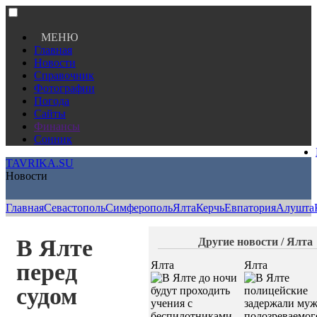
МЕНЮ
Главная
Новости
Справочник
Фотографии
Погода
Сайты
Финансы
Сонник
TAVRIKA.SU
Новости
Главная
Севастополь
Симферополь
Ялта
Керчь
Евпатория
Алушта
В Ялте
Другие новости / Ялта
перед
Ялта
Ялта
судом