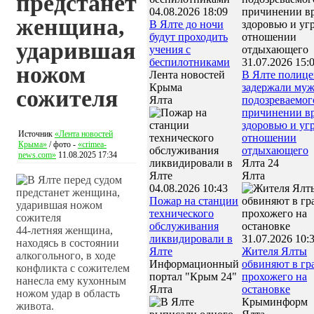
предстанет
04.08.2026 18:09
женщина,
В Ялте до ночи
будут проходить
ударившая
учения с
беспилотниками
31.07.2026 15:
ножом
Лента новостей
В Ялте полице
Крыма
задержали муж
сожителя
Ялта
подозреваемог
причинении в
здоровью и угр
Источник
«Лента новостей
отношении
Крыма»
/ фото -
«crimea-
отдыхающего
news.com»
11.08.2025 17:34
Ялта 24
Ялта
04.08.2026 10:43
Пожар на станции
технического
обслуживания
44-летняя женщина,
ликвидировали в
31.07.2026 10:
находясь в состоянии
Ялте
Жителя Ялты
алкогольного, в ходе
Информационный
обвиняют в гр
конфликта с сожителем
портал "Крым 24"
прохожего на
нанесла ему кухонным
Ялта
остановке
ножом удар в область
Крыминформ
живота.