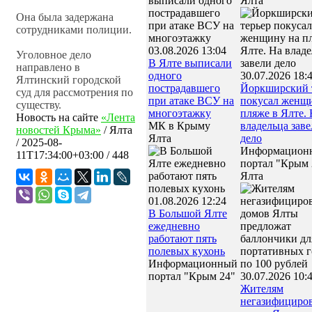
Ялта
Она была задержана
сотрудниками полиции.
03.08.2026 13:04
Уголовное дело
В Ялте выписали
направлено в
одного
30.07.2026 18:
Ялтинский городской
пострадавшего
Йоркширский 
суд для рассмотрения по
при атаке ВСУ на
покусал женщ
существу.
многоэтажку
пляже в Ялте.
Новость на сайте
«Лента
МК в Крыму
владельца зав
новостей Крыма»
/
Ялта
Ялта
дело
/
2025-08-
Информацион
11T17:34:00+03:00
/ 448
портал "Крым 
Ялта
01.08.2026 12:24
В Большой Ялте
ежедневно
работают пять
полевых кухонь
Информационный
портал "Крым 24"
30.07.2026 10:
Жителям
негазифициро