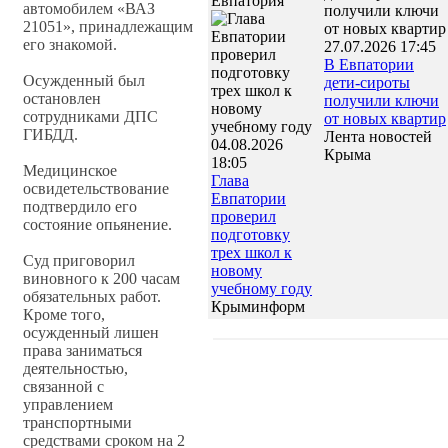
Евпатория
автомобилем «ВАЗ
21051», принадлежащим
его знакомой.
27.07.2026 17:45
В Евпатории
Осужденный был
дети-сироты
остановлен
получили ключи
сотрудниками ДПС
от новых квартир
ГИБДД.
Лента новостей
04.08.2026
Крыма
18:05
Медицинское
Глава
освидетельствование
Евпатории
подтвердило его
проверил
состояние опьянение.
подготовку
трех школ к
Суд приговорил
новому
виновного к 200 часам
учебному году
обязательных работ.
Крыминформ
Кроме того,
осужденный лишен
права заниматься
деятельностью,
связанной с
управлением
транспортными
средствами сроком на 2