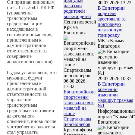
прогулки
Он признан виновным
30.07.2026 13:22
наказали
по ч. 1 ст. 264.1 УК РФ
В Евпатории
родителей
(управление
водителя
восьми детей
транспортным
арестовали за
Лента новостей
средством лицом,
повторную
Крыма
находящимся в
незаконную
Евпатория
состоянии опьянения,
тонировку
привлеченным к
МК в Крыму
административной
Евпатория
ответственности за
совершение
аналогичного деяния).
Судом установлено, что
мужчина, будучи
29.07.2026 10:37
06.08.2026
привлеченным к
В Евпатории
17:32
административной
временно
Евпаторийские
ответственности за
изменили
спортсмены
управление
маршрут трамвая
завоевали пять
транспортным
№1
медалей на
средством в состоянии
Информационны
этапе
алкогольного
портал "Крым 24
Спартакиады
опьянения, вновь после
Евпатория
пенсионеров
употребления алкоголя
Крыминформ
стал управлять