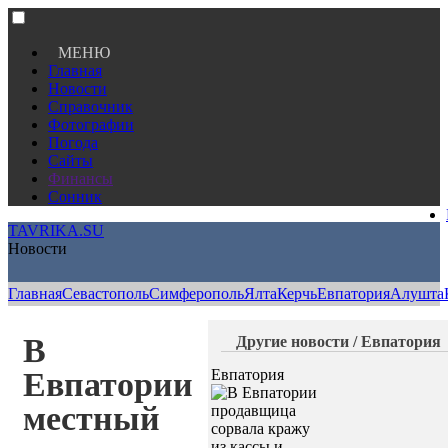
МЕНЮ
Главная
Новости
Справочник
Фотографии
Погода
Сайты
Финансы
Сонник
TAVRIKA.SU
Новости
Главная
Севастополь
Симферополь
Ялта
Керчь
Евпатория
Алушта
В
Другие новости / Евпатория
Евпатории
Евпатория
местный