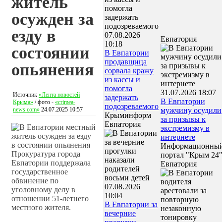
житель
осужден за
езду в
07.08.2026
Евпатория
10:18
состоянии
В Евпатории
продавщица
опьянения
сорвала кражу
из кассы и
помогла
31.07.2026 18:07
Источник
«Лента новостей
задержать
В Евпатории
Крыма»
/ фото -
«crimea-
подозреваемого
news.com»
24.07.2025 10:57
мужчину осудили
Крыминформ
за призывы к
Евпатория
экстремизму в
интернете
Информационны
Прокуратура города
портал "Крым 24
Евпатории поддержала
Евпатория
государственное
обвинение по
07.08.2026
уголовному делу в
10:04
отношении 51-летнего
В Евпатории за
местного жителя.
вечерние