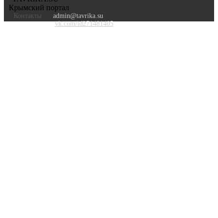
Крымский портал
Контакты
admin@tavrika.su
vk.com/id271481405