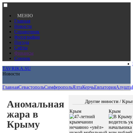
МЕНЮ
Главная
Новости
Справочник
Фотографии
Погода
Сайты
Финансы
Сонник
TAVRIKA.SU
Новости
Главная
Севастополь
Симферополь
Ялта
Керчь
Евпатория
Алушта
Аномальная
Другие новости / Кры
жара в
Крым
Крым
Крыму