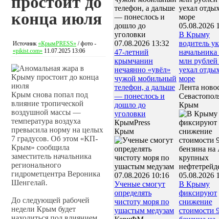
простоит до
конца июля
05.08.2026 
В Крыму
07.08.2026 13:32
водитель ук
Источник
«КрымPRESS»
/ фото -
«pikist.com»
11.07.2025 13:06
47‑летний
начальника 
крымчанин
млн рублей
нечаянно «увёл»
уехал отдых
чужой мобильный
море
телефон, а дальше
Лента ново
Крым снова попал под
— понеслось и
Севастопол
влияние тропической
дошло до
Крым
воздушной массы —
уголовки
температура воздуха
КрымPress
превысила норму на целых
Крым
7 градусов. Об этом «КП-
Крым» сообщила
заместитель начальника
регионального
гидрометцентра Вероника
07.08.2026 10:16
05.08.2026 
Шенгелай.
Ученые смогут
В Крыму
определять
фиксируют
До следующей рабочей
чистоту моря по
снижение
недели Крым будет
ушастым медузам
стоимости 
находиться под влиянием