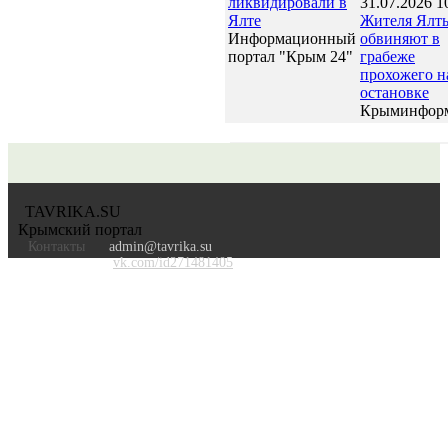
ликвидировали в
31.07.2026 1
Ялте
Жителя Ялт
Информационный
обвиняют в
портал "Крым 24"
грабеже
прохожего н
остановке
Крыминфор
TAVRIKA.SU
Крымский портал
Контакты
admin@tavrika.su
vk.com/id271481405