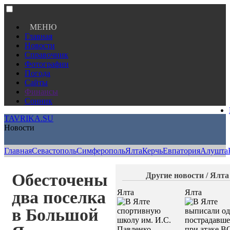
МЕНЮ
Главная
Новости
Справочник
Фотографии
Погода
Сайты
Финансы
Сонник
TAVRIKA.SU
Новости
Главная
Севастополь
Симферополь
Ялта
Керчь
Евпатория
Алушта
Обесточены
Другие новости / Ялта
два поселка
Ялта
Ялта
в Большой