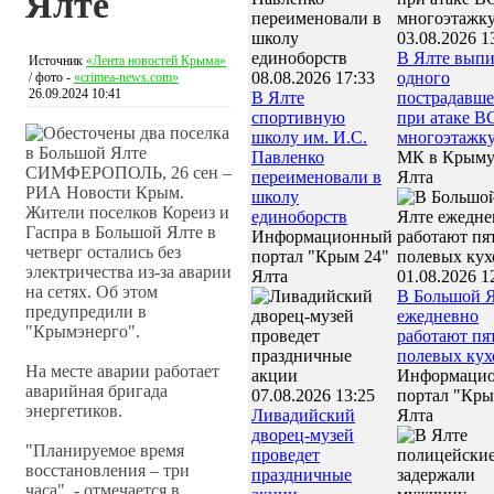
Ялте
03.08.2026 1
В Ялте выпи
Источник
«Лента новостей Крыма»
08.08.2026 17:33
одного
/ фото -
«crimea-news.com»
26.09.2024 10:41
В Ялте
пострадавше
спортивную
при атаке В
школу им. И.С.
многоэтажк
Павленко
МК в Крым
СИМФЕРОПОЛЬ, 26 сен –
переименовали в
Ялта
РИА Новости Крым.
школу
Жители поселков Кореиз и
единоборств
Гаспра в Большой Ялте в
Информационный
четверг остались без
портал "Крым 24"
электричества из-за аварии
Ялта
01.08.2026 1
на сетях. Об этом
В Большой 
предупредили в
ежедневно
"Крымэнерго".
работают пя
полевых кух
На месте аварии работает
Информаци
аварийная бригада
07.08.2026 13:25
портал "Кры
энергетиков.
Ливадийский
Ялта
дворец‑музей
"Планируемое время
проведет
восстановления – три
праздничные
часа", - отмечается в