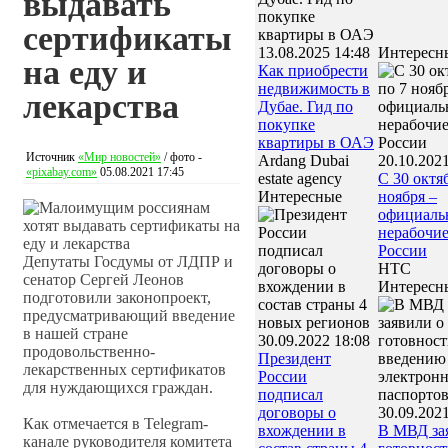
выдавать
сертификаты
13.08.2025 14:48
Интересн
на еду и
Как приобрести
недвижимость в
лекарства
Дубае. Гид по
покупке
квартиры в ОАЭ
Источник
«Мир новостей»
/ фото -
Ardang Dubai
20.10.2021
«pixabay.com»
05.08.2021 17:45
estate agency
С 30 октя
Интересные
ноября –
официаль
нерабочие
России
Депутаты Госдумы от ЛДПР и
НТС
сенатор Сергей Леонов
Интересн
подготовили законопроект,
предусматривающий введение
в нашей стране
30.09.2022 18:08
продовольственно-
Президент
лекарственных сертификатов
России
для нуждающихся граждан.
подписал
договоры о
30.09.2021
Как отмечается в Telegram-
вхождении в
В МВД за
канале руководителя комитета