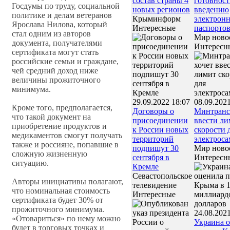
состав страны 4
готовност
Госдумы по труду, социальной
новых регионов
введению
политике и делам ветеранов
Крыминформ
электрон
Ярослава Нилова, который
Интересные
паспорто
стал одним из авторов
Мир ново
документа, получателями
Интересн
сертификата могут стать
российские семьи и граждане,
чей средний доход ниже
величины прожиточного
минимума.
29.09.2022 18:07
08.09.2021
Кроме того, предполагается,
Договоры о
Минтранс
что такой документ на
присоединении
ввести ли
приобретение продуктов и
к России новых
скорости 
медикаментов смогут получать
территорий
электроса
также и россияне, попавшие в
подпишут 30
Мир ново
сложную жизненную
сентября в
Интересн
ситуацию.
Кремле
Севастопольское
Авторы инициативы полагают,
телевидение
что номинальная стоимость
Интересные
сертификата будет 30% от
прожиточного минимума.
24.08.2021
«Отовариться» по нему можно
Украина 
будет в торговых точках и