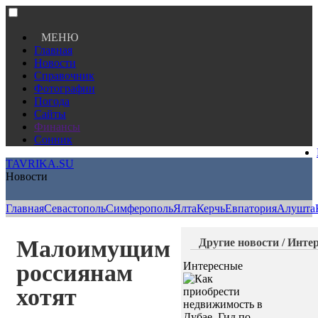
МЕНЮ
Главная
Новости
Справочник
Фотографии
Погода
Сайты
Финансы
Сонник
TAVRIKA.SU
Новости
Главная
Севастополь
Симферополь
Ялта
Керчь
Евпатория
Алушта
Малоимущим
Другие новости / Инте
россиянам
Интересные
хотят