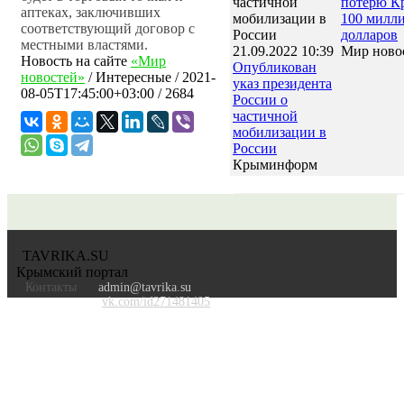
потерю К
аптеках, заключивших
100 милл
соответствующий договор с
долларов
местными властями.
21.09.2022 10:39
Мир ново
Новость на сайте
«Мир
Опубликован
новостей»
/
Интересные
/
2021-
указ президента
08-05T17:45:00+03:00
/ 2684
России о
частичной
мобилизации в
России
Крыминформ
TAVRIKA.SU
Крымский портал
Контакты
admin@tavrika.su
vk.com/id271481405